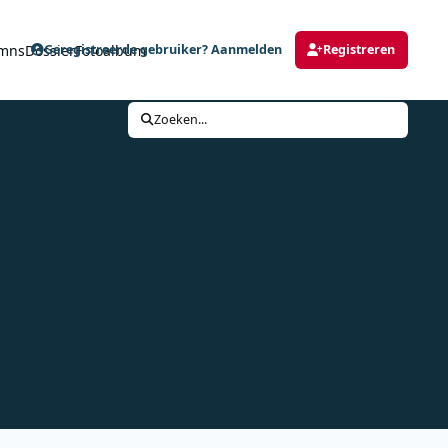
mns
Dossier
Fotoalbum
Geregistreerde gebruiker? Aanmelden
Registreren
Zoeken...