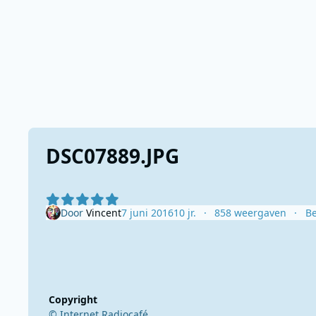
DSC07889.JPG
Door
Vincent
7 juni 2016
10 jr.
858 weergaven
Be
Copyright
© Internet Radiocafé