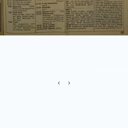
Previous carousel slide
Next carousel slide