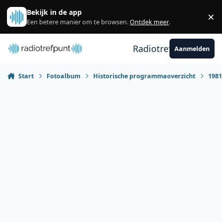
Spring naar bijdragen
Bekijk in de app
×
Sl
Een betere manier om te browsen.
Ontdek meer
.
Radiotrefpunt
Aanmelden
Start
Fotoalbum
Historische programmaoverzicht
198