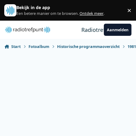
Spring naar bijdragen
Bekijk in de app
×
Sl
Een betere manier om te browsen.
Ontdek meer
.
Radiotrefpunt
Aanmelden
Start
Fotoalbum
Historische programmaoverzicht
198