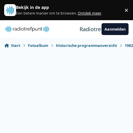
Spring naar bijdragen
Bekijk in de app
×
Sl
Een betere manier om te browsen.
Ontdek meer
.
Radiotrefpunt
Aanmelden
Start
Fotoalbum
Historische programmaoverzicht
198