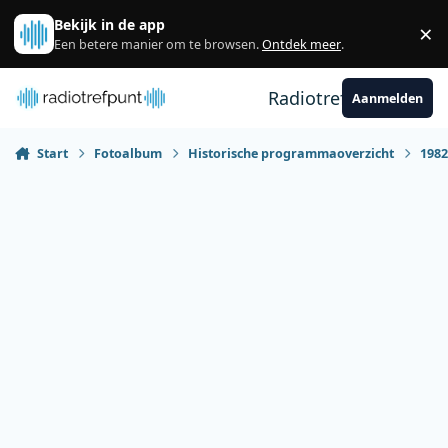
Spring naar bijdragen
Bekijk in de app
×
Sl
Een betere manier om te browsen.
Ontdek meer
.
Radiotrefpunt
Aanmelden
Start
Fotoalbum
Historische programmaoverzicht
198