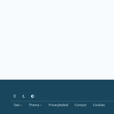
Heldere modus
Donkere modus
Systeemvoorkeur
Taal
Thema
Privacybeleid
Contact
Cookies