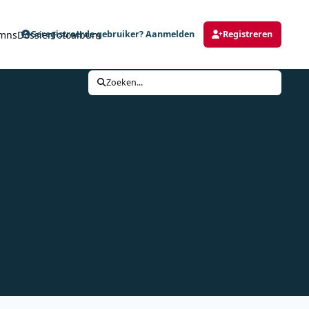
mns
Dossier
Fotoalbum
Geregistreerde gebruiker? Aanmelden
Registreren
Zoeken...