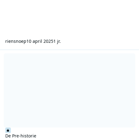
riensnoep
10 april 2025
1 jr.
De Pre-historie
De Pre-historie