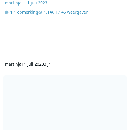
martinja
·
11 juli 2023
1 opmerking
1.146 weergaven
martinja
11 juli 2023
3 jr.
Stukje BRT2-06-08-1973