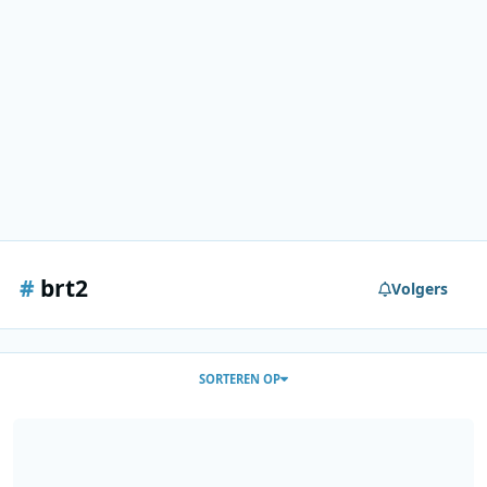
#
brt2
Volgers
SORTEREN OP
Vercruuse op BRT 2