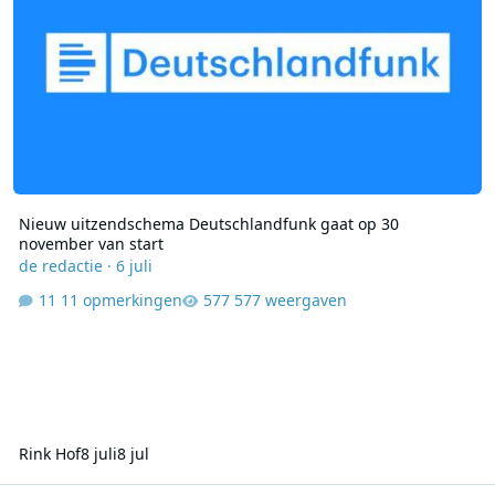
Nieuw uitzendschema Deutschlandfunk gaat op 30
november van start
de redactie
·
6 juli
11 opmerkingen
577 weergaven
Rink Hof
8 juli
8 jul