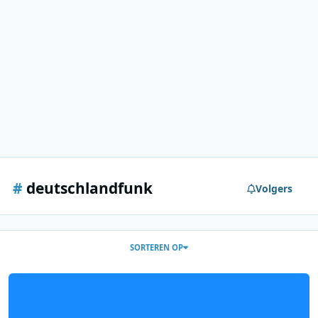
#
deutschlandfunk
Volgers
SORTEREN OP
Nieuw uitzendschema Deutschlandfunk gaat op 30 november van 