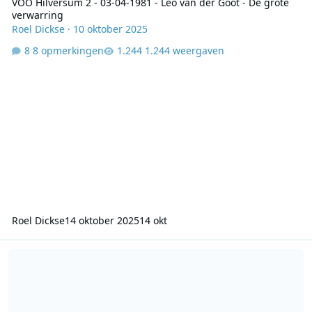
VOO Hilversum 2 - 03-04-1981 - Leo van der Goot - De grote
verwarring
Roel Dickse
·
10 oktober 2025
8 opmerkingen
1.244 weergaven
Roel Dickse
14 oktober 2025
14 okt
VOO - Hilversum 2 - 08-08-1983 - 2000-2100 - Ruud Hendriks - De 