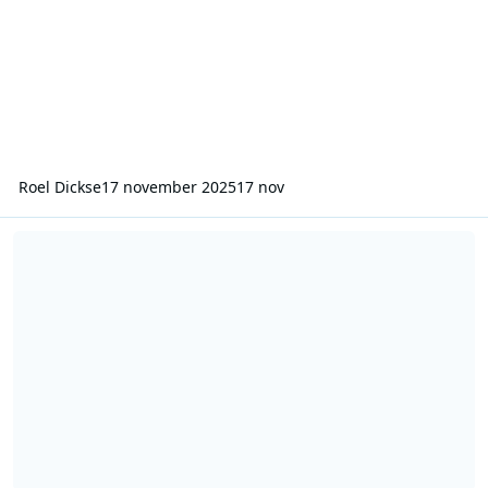
Roel Dickse
17 november 2025
17 nov
VOO Hilversum 2 - 15-05-1981 - 1800-1840 - Leo van der Goot - De 