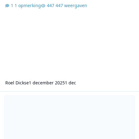
1 opmerking
447 weergaven
Roel Dickse
1 december 2025
1 dec
VOO Hilversum 2 - 31-07-1981 - 1800-1840 - Leo van der Goot - De 