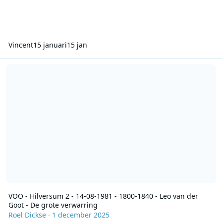
Vincent
15 januari
15 jan
VOO - Hilversum 2 - 14-08-1981 - 1800-1840 - Leo van der Goot - D
VOO - Hilversum 2 - 14-08-1981 - 1800-1840 - Leo van der
Goot - De grote verwarring
Roel Dickse
·
1 december 2025