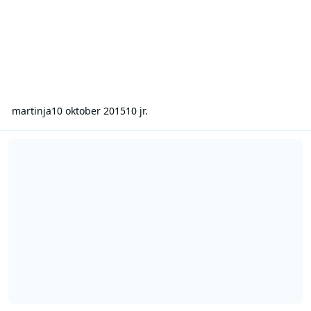
martinja
10 oktober 2015
10 jr.
AVRO Hilversum 2 - 25-12-1956 - 2035-2210 - Scrooge en Marley