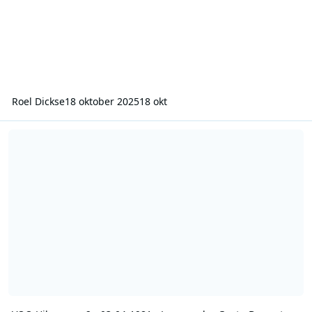
Roel Dickse
18 oktober 2025
18 okt
VOO Hilversum 2 - 03-04-1981 - Leo van der Goot - De grote verwar