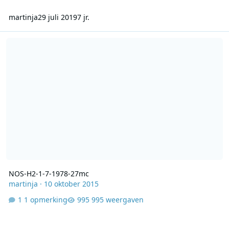
martinja
29 juli 2019
7 jr.
NOS-H2-1-7-1978-27mc
NOS-H2-1-7-1978-27mc
martinja
·
10 oktober 2015
1 opmerking
995 weergaven