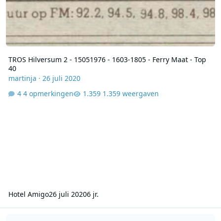
TROS Hilversum 2 - 15051976 - 1603-1805 - Ferry Maat - Top
40
martinja
·
26 juli 2020
4 opmerkingen
1.359 weergaven
Hotel Amigo
26 juli 2020
6 jr.
Jaaroverzicht -1949 - 12 31, 2210-2300, KRO, Hilversum 2