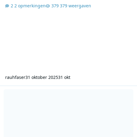
2 opmerkingen
379 weergaven
rauhfaser
31 oktober 2025
31 okt
VOO Hilversum 2 - 17-04-1981 - Leo van der Goot - De grote verwar