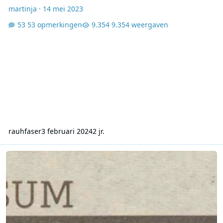
martinja
·
14 mei 2023
53 opmerkingen
9.354 weergaven
rauhfaser
3 februari 2024
2 jr.
TROS Hilversum 2 - 15051976 - 1603-1805 - Ferry Maat - Top 40