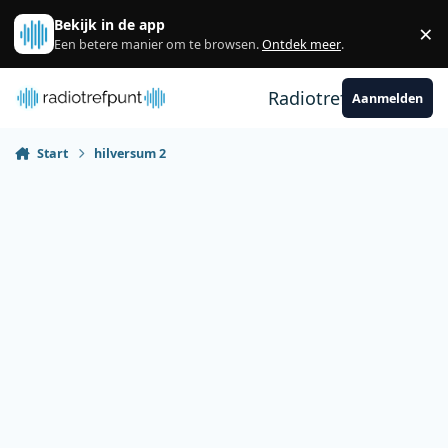
Spring naar bijdragen
Bekijk in de app
×
Sl
Een betere manier om te browsen.
Ontdek meer
.
Radiotrefpunt
Aanmelden
Start
hilversum 2