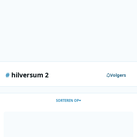
#
hilversum 2
Volgers
SORTEREN OP
Gezocht: VOO H2 - 07-08-1981 - 1800-1840 - De grote verwarring