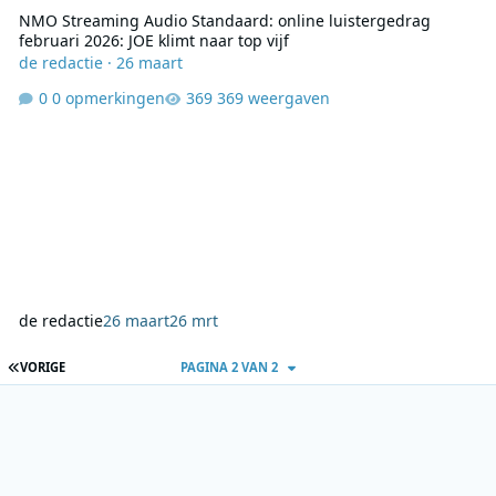
NMO Streaming Audio Standaard: online luistergedrag
februari 2026: JOE klimt naar top vijf
de redactie
·
26 maart
0 opmerkingen
369 weergaven
de redactie
26 maart
26 mrt
EERSTE PAGINA
VORIGE
PAGINA 2 VAN 2