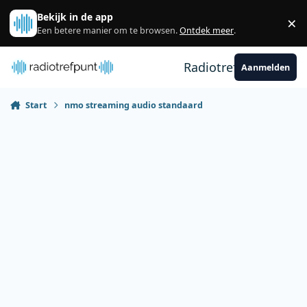
Spring naar bijdragen
Bekijk in de app
×
Sl
Een betere manier om te browsen.
Ontdek meer
.
Radiotrefpunt
Aanmelden
Start
nmo streaming audio standaard