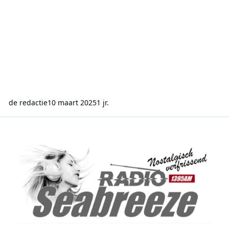
de redactie
10 maart 2025
1 jr.
Radio Seabreeze tijdelijk niet te ontvangen op 1395 kHz