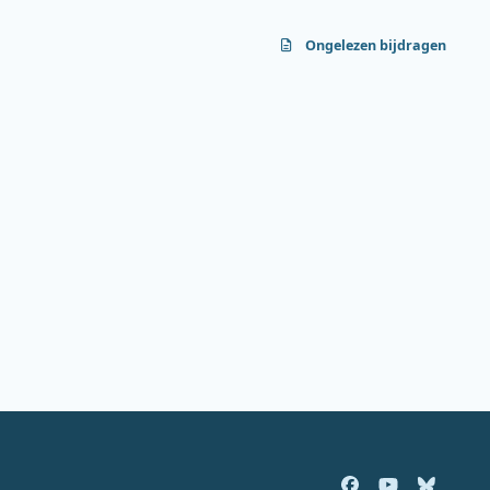
Ongelezen bijdragen
f
y
b