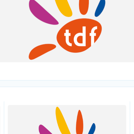
e Franse regio’s
TDF breidt proef met 5G Broadcast uit naar meerdere Franse reg