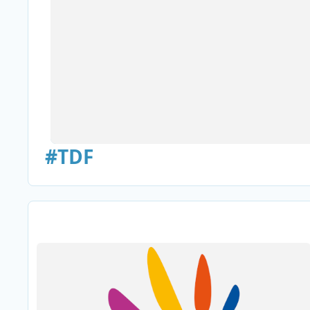
#TDF
TDF breidt DAB+-netwerk uit met nieuwe zenders in meerder