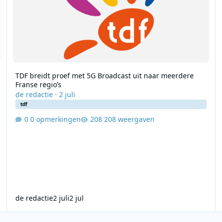
TDF breidt proef met 5G Broadcast uit naar meerdere
Franse regio’s
de redactie
·
2 juli
tdf
0 opmerkingen
208 weergaven
de redactie
2 juli
2 jul