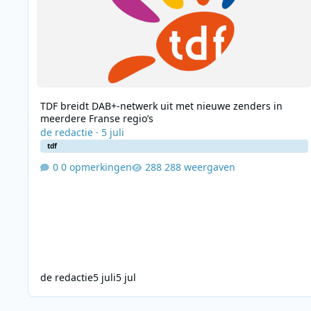
TDF breidt DAB+-netwerk uit met nieuwe zenders in
meerdere Franse regio’s
de redactie
·
5 juli
tdf
0 opmerkingen
288 weergaven
de redactie
5 juli
5 jul