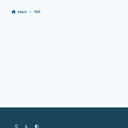
Start
TDF
Heldere modus
Donkere modus
Systeemvoorkeur