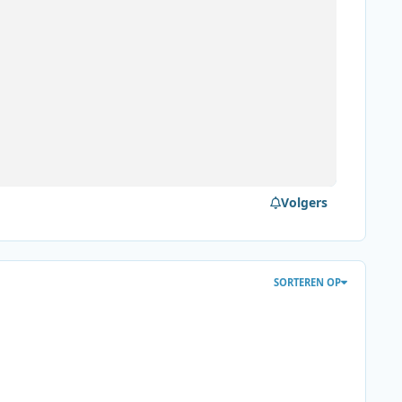
Volgers
SORTEREN OP
io’s