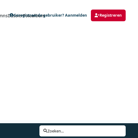
mns
Dossier
Fotoalbum
Geregistreerde gebruiker? Aanmelden
Registreren
Zoeken...