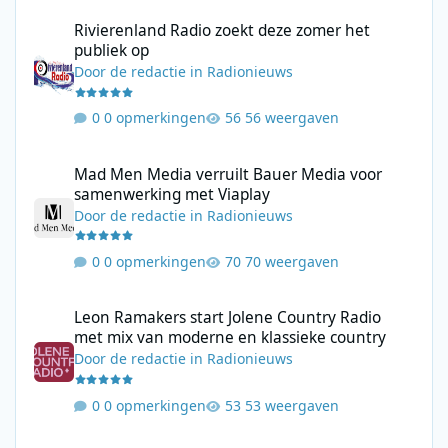
Rivierenland Radio zoekt deze zomer het publiek op
Rivierenland Radio zoekt deze zomer het
publiek op
Door
de redactie
in
Radionieuws
0 opmerkingen
56 weergaven
Mad Men Media verruilt Bauer Media voor samenwerking met V
Mad Men Media verruilt Bauer Media voor
samenwerking met Viaplay
Door
de redactie
in
Radionieuws
0 opmerkingen
70 weergaven
Leon Ramakers start Jolene Country Radio met mix van moderne 
Leon Ramakers start Jolene Country Radio
met mix van moderne en klassieke country
Door
de redactie
in
Radionieuws
0 opmerkingen
53 weergaven
4EVER49 Radio start maandag met de eerste TOP449 Zomerediti