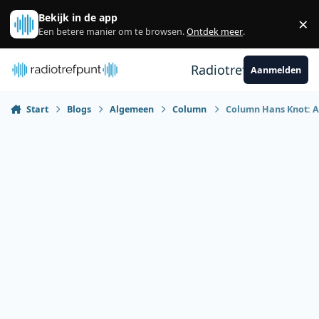
Spring naar bijdragen
Bekijk in de app
×
Sl
Een betere manier om te browsen.
Ontdek meer
.
Radiotrefpunt
Aanmelden
Start
Blogs
Algemeen
Column
Column Hans Knot: A