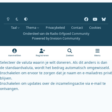
Heldere modus
Donkere modus
Systeemvoorkeur
f
y
b
a
o
l
Taal
Thema
Privacybeleid
Contact
Cookies
c
u
u
Onderdeel van de Radio Erfgoed Community
e
t
e
Powered by
Invision Community
b
u
s
o
b
k
o
e
y
Aanmelden
Registreren
Zoeken
Menu
k
Selecteer de valuta waarin je wilt doneren. Als dit anders is dan
de standaardvaluta, wordt het bedrag automatisch omgewisseld.
Inschakelen om ervoor te zorgen dat je naam en e-mailadres privé
blijven.
Inschakelen om updates over de inzamelingsactie via e-mail te
ontvangen.