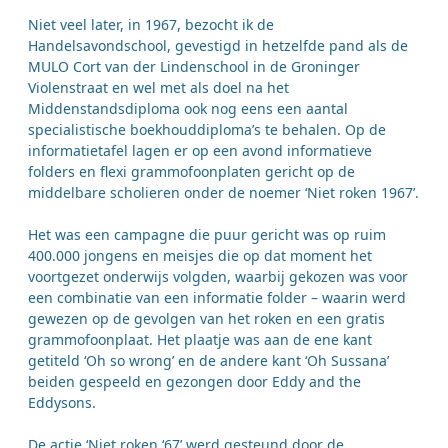
Niet veel later, in 1967, bezocht ik de
Handelsavondschool, gevestigd in hetzelfde pand als de
MULO Cort van der Lindenschool in de Groninger
Violenstraat en wel met als doel na het
Middenstandsdiploma ook nog eens een aantal
specialistische boekhouddiploma’s te behalen. Op de
informatietafel lagen er op een avond informatieve
folders en flexi grammofoonplaten gericht op de
middelbare scholieren onder de noemer ‘Niet roken 1967’.
Het was een campagne die puur gericht was op ruim
400.000 jongens en meisjes die op dat moment het
voortgezet onderwijs volgden, waarbij gekozen was voor
een combinatie van een informatie folder – waarin werd
gewezen op de gevolgen van het roken en een gratis
grammofoonplaat. Het plaatje was aan de ene kant
getiteld ‘Oh so wrong’ en de andere kant ‘Oh Sussana’
beiden gespeeld en gezongen door Eddy and the
Eddysons.
De actie ‘Niet roken ‘67’ werd gesteund door de