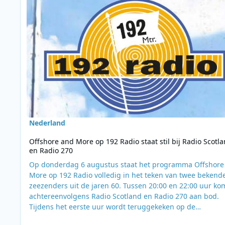
Nederland
Offshore and More op 192 Radio staat stil bij Radio Scotl
en Radio 270
Op donderdag 6 augustus staat het programma Offshore
More op 192 Radio volledig in het teken van twee bekend
zeezenders uit de jaren 60. Tussen 20:00 en 22:00 uur k
achtereenvolgens Radio Scotland en Radio 270 aan bod.
Tijdens het eerste uur wordt teruggekeken op de
geschiedenis van Radio Scotland. Deze zeezender was