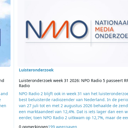
Luisteronderzoek
and
Luisteronderzoek week 31 2026: NPO Radio 5 passeert R
Radio
 and
NPO Radio 2 blijft ook in week 31 van het luisteronderzo
e
best beluisterde radiozender van Nederland. In de peri
omen
van 27 juli tot en met 2 augustus 2026 behaalde de zen
een marktaandeel van 12,4%. Dat is iets lager dan een 
eerder, toen NPO Radio 2 uitkwam op 12,7%, maar de ee
plaats blijft behouden. Qmusic blijft tweede met een
0 opmerkingen
199 weergaven