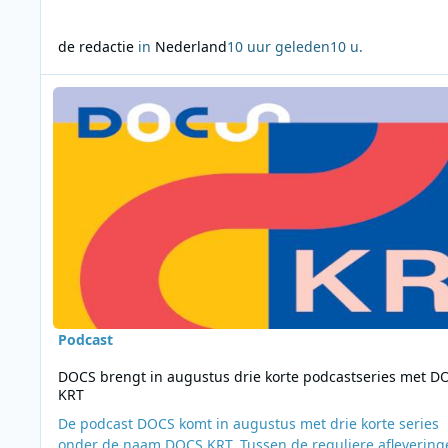
de redactie
in
Nederland
10 uur geleden
10 u.
Lees meer over DOCS brengt in augustus drie korte podcas
Podcast
DOCS brengt in augustus drie korte podcastseries met D
KRT
De podcast DOCS komt in augustus met drie korte series
onder de naam DOCS KRT. Tussen de reguliere aflevering