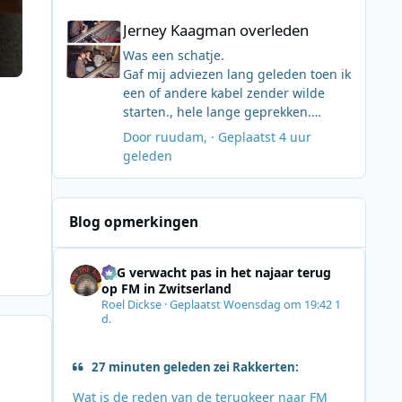
Jerney Kaagman overleden
vanuit Clacton/Frinton, dus een deel
Jerney Kaagman overleden
vd bevolking had daar direct mee te
maken.
Was een schatje.
Gaf mij adviezen lang geleden toen ik
een of andere kabel zender wilde
starten., hele lange geprekken.
Ze had alle geduld met mij, een
Door
ruudam
, ·
Geplaatst
4 uur
nobody voor haar.
geleden
Verdrietig, ook die Parkinson.
Blog opmerkingen
SRG verwacht pas in het najaar terug
op FM in Zwitserland
Roel Dickse
·
Geplaatst
Woensdag om 19:42
1
d.
27 minuten geleden zei Rakkerten:
Wat is de reden van de terugkeer naar FM