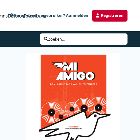
mns
Dossier
Fotoalbum
Geregistreerde gebruiker? Aanmelden
Registreren
Zoeken...