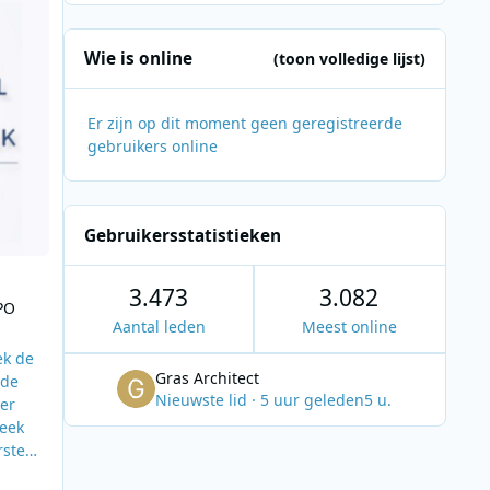
Wie is online
(toon volledige lijst)
Er zijn op dit moment geen geregistreerde
gebruikers online
Gebruikersstatistieken
3.473
3.082
PO
Aantal leden
Meest online
ek de
Gras Architect
ode
Nieuwste lid
·
5 uur geleden
5 u.
der
week
rste