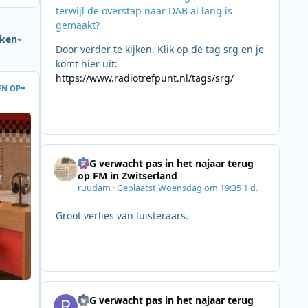
terwijl de overstap naar DAB al lang is
gemaakt?
jken
Door verder te kijken. Klik op de tag srg en je
komt hier uit:
https://www.radiotrefpunt.nl/tags/srg/
EN OP
ctie een nieuwe plek met Fonos
SRG verwacht pas in het najaar terug
op FM in Zwitserland
ruudam
·
Geplaatst
Woensdag om 19:35
1 d.
Groot verlies van luisteraars.
SRG verwacht pas in het najaar terug