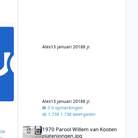
juli
Alex
13 januari 2018
8 jr.
Alex
13 januari 2018
8 jr.
0 opmerkingen
1.738 weergaven
1970 Parool Willem van Kooten platenjongen.jpg
1970 Parool Willem van Kooten
ste
platenjongen.jpg
er