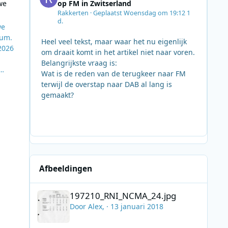
we
op FM in Zwitserland
Rakkerten
·
Geplaatst
Woensdag om 19:12
1
d.
we
sum.
Heel veel tekst, maar waar het nu eigenlijk
2026
om draait komt in het artikel niet naar voren.
Belangrijkste vraag is:
Wat is de reden van de terugkeer naar FM
 In
terwijl de overstap naar DAB al lang is
gemaakt?
r
Afbeeldingen
197210_RNI_NCMA_24.jpg
197210_RNI_NCMA_24.jpg
Door
Alex
, ·
13 januari 2018