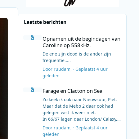
Laatste berichten
Opnamen uit de begindagen van Caroline op 558kHz.
Opnamen uit de begindagen van
Caroline op 558kHz.
De ene zijn dood is de ander zijn
frequentie.....
Door
ruudam
, ·
Geplaatst
4 uur
geleden
Farage en Clacton on Sea
Farage en Clacton on Sea
Zo keek ik ook naar Nieuwsuur, Piet.
Maar dat de Mebo 2 daar ook had
gelegen wist ik weer niet.
In 66/67 lagen daar London/ Calaxy,
Caroline/Mi Amigo en S R England-
Door
ruudam
, ·
Geplaatst
4 uur
Britain Radio/Laisser Faire.
geleden
Volgens mij allemaal bevoorraad