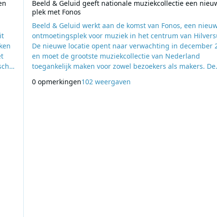
en
Beeld & Geluid geeft nationale muziekcollectie een nieu
plek met Fonos
Beeld & Geluid werkt aan de komst van Fonos, een nieu
it
ontmoetingsplek voor muziek in het centrum van Hilver
eken
De nieuwe locatie opent naar verwachting in december 
t
en moet de grootste muziekcollectie van Nederland
sche
toegankelijk maken voor zowel bezoekers als makers. De
verbouwing van de publieksruimte is inmiddels begonnen.
0 opmerkingen
102 weergaven
zijn
Fonos wordt een omvangrijke collectie van meer dan 1,5
miljoen fysieke geluidsdragers ondergebracht, goed voo
ruim 14 kilometer aan platen en cd’s. Bezoekers