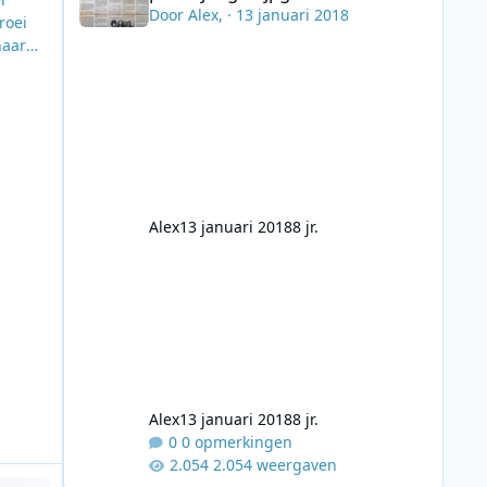
Door
Alex
, ·
13 januari 2018
roei
naar
 van
 zijn
Alex
13 januari 2018
8 jr.
Alex
13 januari 2018
8 jr.
0 opmerkingen
2.054 weergaven
 5 passeert RPO Radio