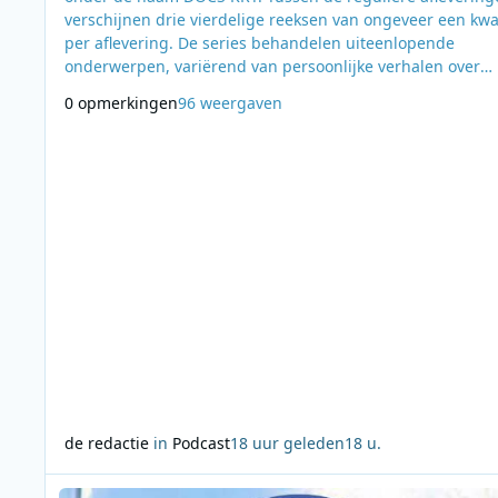
verschijnen drie vierdelige reeksen van ongeveer een kwa
per aflevering. De series behandelen uiteenlopende
onderwerpen, variërend van persoonlijke verhalen over
verlies tot maatschappelijke en filosofische thema’s. De eerste
0 opmerkingen
96 weergaven
serie, Kwijt, is vanaf donderdag 6 augustus dagelijks te
beluisteren. Audiomakers David Weel en Louise Anthonis
onderzoeken in deze reeks wat verloren sp
de redactie
in
Podcast
18 uur geleden
18 u.
Lees meer over Offshore and More op 192 Radio staat stil bi