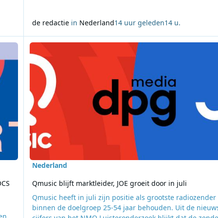
de redactie
in
Nederland
14 uur geleden
14 u.
tseries met DOCS KRT
Lees meer over Qmusic blijft marktleider, JOE groeit door in 
Nederland
OCS
Qmusic blijft marktleider, JOE groeit door in juli
Qmusic heeft in juli zijn positie als grootste radiozender
binnen de doelgroep 25-54 jaar behouden. Uit de nieuw
en
cijfers van het NMO Luisteronderzoek blijkt dat de zend