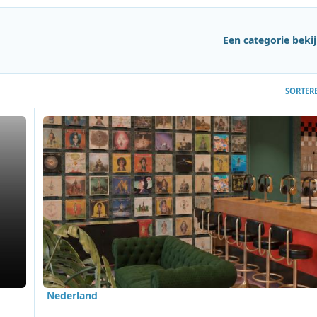
Een categorie beki
SORTER
nders, Top 40 en oude radiofragmenten
Lees meer over Beeld & Geluid geeft nationale muziekcolle
Nederland