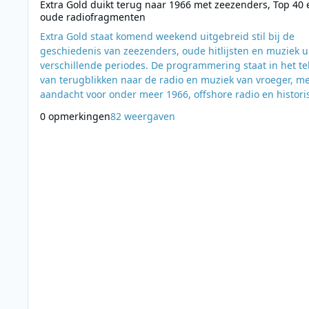
Extra Gold duikt terug naar 1966 met zeezenders, Top 40 
oude radiofragmenten
Extra Gold staat komend weekend uitgebreid stil bij de
geschiedenis van zeezenders, oude hitlijsten en muziek u
verschillende periodes. De programmering staat in het t
van terugblikken naar de radio en muziek van vroeger, me
aandacht voor onder meer 1966, offshore radio en histori
muzieklijsten. Op zaterdag en zondag begint de dag met een
0 opmerkingen
82 weergaven
zeezenderuur van 09:00 tot 10:00 uur. Deze programma’s 
samengesteld door Herbert Wentink, die de luisteraars
meeneemt naar de periode waarin r