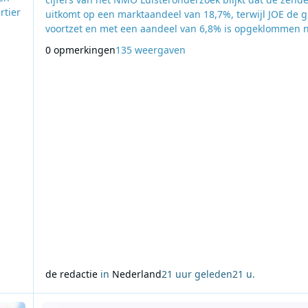
rtier
uitkomt op een marktaandeel van 18,7%, terwijl JOE de g
voortzet en met een aandeel van 6,8% is opgeklommen 
de vierde positie. Gezamenlijk behalen de radiozenders
0 opmerkingen
135 weergaven
DPG Media een marktaandeel van 30,7%. Qmusic bereikte in
juli ruim 7,5 miljoen luisteraars van 13 jaar en ouder. Dat
sen
er meer dan in dezelfde maa
de redactie
in
Nederland
21 uur geleden
21 u.
j Radio Scotland en Radio 270
Lees meer over Luisteronderzoek week 31 2026: NPO Radio