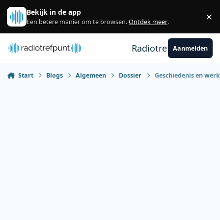
Spring naar bijdragen
Bekijk in de app
×
Sl
Een betere manier om te browsen.
Ontdek meer
.
Radiotrefpunt
Aanmelden
Start
Blogs
Algemeen
Dossier
Geschiedenis en werk