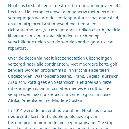
Noblejas beslaat een uitgestrekt terrein van ongeveer 144
hectare. Het complex omvat een gebouw met meerdere
verdiepingen waarin de zendapparatuur staat opgesteld,
en een uitgebreid antenneveld met tientallen
richtantenne-arrays. Deze antennes reiken over bijna drie
kilometer en zijn in staat signalen te richten op
verschillende delen van de wereld zonder gebruik van
repeaters.
Over de decennia heeft het zendstation uitzendingen
verzorgd naar alle continenten. Met meerdere korte golf
zenders worden programma’s in verschillende talen
uitgezonden, waaronder Spaans, Frans, Engels, Russisch,
Arabisch, Portugees en Sefardisch. Het doel van deze
uitzendingen is om informatie, nieuws en cultuur te
verspreiden naar luisteraars in verre regio’s, inclusief
Afrika, Amerika en het Midden-Oosten.
In 2014 werd de uitzending vanaf het Noblejas-station
gedurende korte tijd stilgelegd als gevolg van
bezuinigingen binnen de omroeporganisatie. Die stop
werd echter na ongeveer twee maanden herroepen,