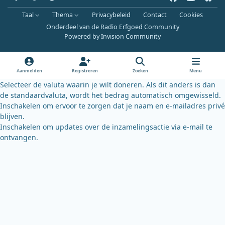
a
o
l
Taal
Thema
Privacybeleid
Contact
Cookies
c
u
u
Onderdeel van de Radio Erfgoed Community
e
t
e
Powered by
Invision Community
b
u
s
o
b
k
o
e
y
Aanmelden
Registreren
Zoeken
Menu
k
Selecteer de valuta waarin je wilt doneren. Als dit anders is dan
de standaardvaluta, wordt het bedrag automatisch omgewisseld.
Inschakelen om ervoor te zorgen dat je naam en e-mailadres privé
blijven.
Inschakelen om updates over de inzamelingsactie via e-mail te
ontvangen.