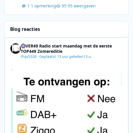
1 opmerking
95 weergaven
Blog reacties
4EVER49 Radio start maandag met de eerste
TOP449 Zomereditie
thijs5326
·
Geplaatst
13 uur geleden
13 u.
.