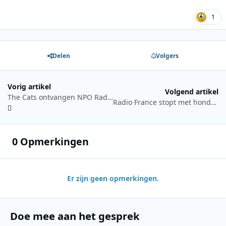
1
Delen
Volgers
Vorig artikel
Volgend artikel
The Cats ontvangen NPO Radio 5 Evergreen Award
Radio France stopt met honderden FM-zenders en zet in op digitaal
0 Opmerkingen
Er zijn geen opmerkingen.
Doe mee aan het gesprek