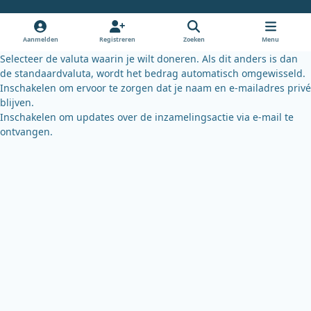
b
u
s
o
b
k
o
e
y
Aanmelden
Registreren
Zoeken
Menu
k
Selecteer de valuta waarin je wilt doneren. Als dit anders is dan
de standaardvaluta, wordt het bedrag automatisch omgewisseld.
Inschakelen om ervoor te zorgen dat je naam en e-mailadres privé
blijven.
Inschakelen om updates over de inzamelingsactie via e-mail te
ontvangen.