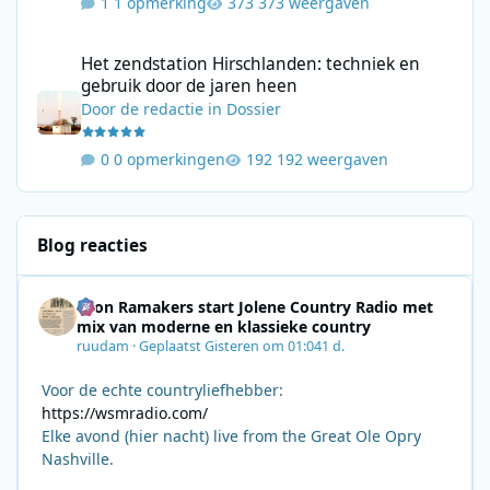
1 opmerking
373 weergaven
Het zendstation Hirschlanden: techniek en gebruik door de jar
Het zendstation Hirschlanden: techniek en
gebruik door de jaren heen
Door
de redactie
in
Dossier
0 opmerkingen
192 weergaven
Blog reacties
Leon Ramakers start Jolene Country Radio met
mix van moderne en klassieke country
ruudam
·
Geplaatst
Gisteren om 01:04
1 d.
Voor de echte countryliefhebber:
https://wsmradio.com/
Elke avond (hier nacht) live from the Great Ole Opry
Nashville.