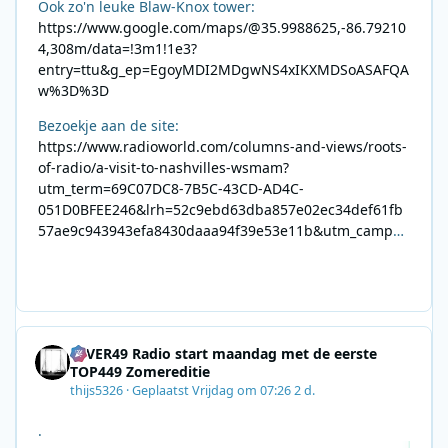
Ook zo'n leuke Blaw-Knox tower:
https://www.google.com/maps/@35.9988625,-86.79210
4,308m/data=!3m1!1e3?
entry=ttu&g_ep=EgoyMDI2MDgwNS4xIKXMDSoASAFQA
w%3D%3D
Bezoekje aan de site:
https://www.radioworld.com/columns-and-views/roots-
of-radio/a-visit-to-nashvilles-wsmam?
utm_term=69C07DC8-7B5C-43CD-AD4C-
051D0BFEE246&lrh=52c9ebd63dba857e02ec34def61fb
57ae9c943943efa8430daaa94f39e53e11b&utm_campai
gn=0028F35E-226C-4B60-AC88-
AB2831C8A639&utm_medium=email&utm_content=492
E7A06-2B42-4737-B74D-
8F09201A140D&utm_source=SmartBrief
4EVER49 Radio start maandag met de eerste
TOP449 Zomereditie
thijs5326
·
Geplaatst
Vrijdag om 07:26
2 d.
.