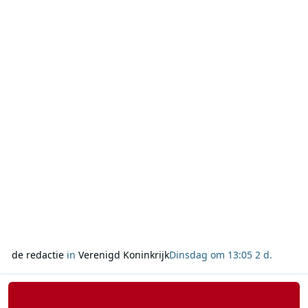
Volgens Ofcom bleef de markt voor traditionele media als
geheel vrijwel stabiel, maar wist radio zic
de redactie
in
Verenigd Koninkrijk
Dinsdag om 13:05
2 d.
Lees meer over SRG verwacht pas in het najaar terug op FM in Zwi