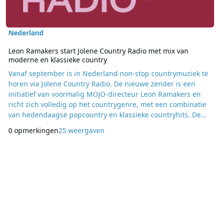
Nederland
Leon Ramakers start Jolene Country Radio met mix van
moderne en klassieke country
Vanaf september is in Nederland non-stop countrymuziek te
horen via Jolene Country Radio. De nieuwe zender is een
initiatief van voormalig MOJO-directeur Leon Ramakers en
richt zich volledig op het countrygenre, met een combinatie
van hedendaagse popcountry en klassieke countryhits. De
officiële start van Jolene Country Radio vindt op 19
0 opmerkingen
25 weergaven
september plaats in Poppodium 013 in Tilburg, voorafgaand
aan het concert van de Amerikaanse countryartiest Megan
Moroney. Op het station wordt een mix gedra