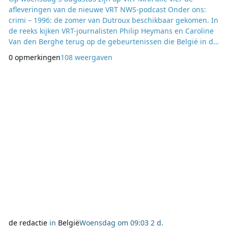
afleveringen van de nieuwe VRT NWS-podcast Onder ons:
crimi – 1996: de zomer van Dutroux beschikbaar gekomen. In
de reeks kijken VRT-journalisten Philip Heymans en Caroline
Van den Berghe terug op de gebeurtenissen die België in de
zomer van 1996 diep hebben geraakt en waarvan de
0 opmerkingen
108 weergaven
gevolgen nog altijd voelbaar zijn. De podcast verschijnt
dertig jaar nadat Sabine Dardenne en Laetitia Delhez levend
werden bevrijd uit de schuilplaats van Marc Dutro
de redactie
in
België
Woensdag om 09:03
2 d.