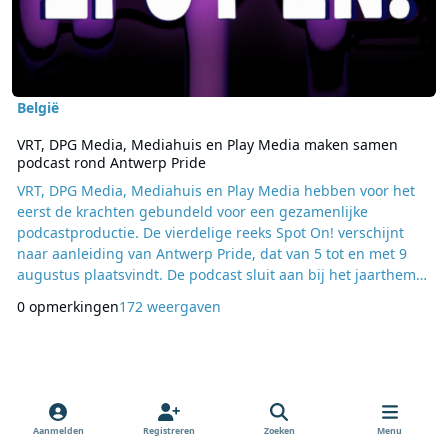
België
VRT, DPG Media, Mediahuis en Play Media maken samen
podcast rond Antwerp Pride
VRT, DPG Media, Mediahuis en Play Media hebben voor het
eerst de krachten gebundeld voor een gezamenlijke
podcastproductie. De vierdelige reeks Spot On! verschijnt
naar aanleiding van Antwerp Pride, dat van 5 tot en met 9
augustus plaatsvindt. De podcast sluit aan bij het jaarthema
Fearless en behandelt onderwerpen als identiteit, liefde,
0 opmerkingen
172 weergaven
angst en jezelf kunnen zijn, met aandacht voor de diversiteit
binnen de LGBTQIA+-gemeenschap. Het uitgangspunt van
Spot On! is eenvoudig. Drie deelnemers neme
Aanmelden
Registreren
Zoeken
Menu