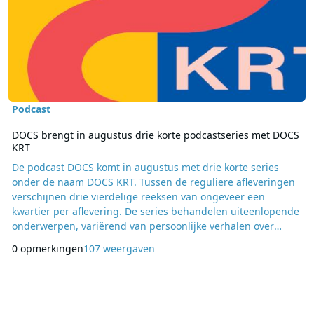
Podcast
DOCS brengt in augustus drie korte podcastseries met DOCS
KRT
De podcast DOCS komt in augustus met drie korte series
onder de naam DOCS KRT. Tussen de reguliere afleveringen
verschijnen drie vierdelige reeksen van ongeveer een
kwartier per aflevering. De series behandelen uiteenlopende
onderwerpen, variërend van persoonlijke verhalen over
verlies tot maatschappelijke en filosofische thema’s. De
0 opmerkingen
107 weergaven
eerste serie, Kwijt, is vanaf donderdag 6 augustus dagelijks
te beluisteren. Audiomakers David Weel en Louise
Anthonissen onderzoeken in deze reeks wat verloren sp