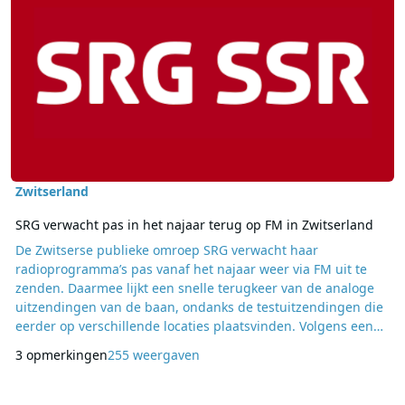
Zwitserland
SRG verwacht pas in het najaar terug op FM in Zwitserland
De Zwitserse publieke omroep SRG verwacht haar
radioprogramma’s pas vanaf het najaar weer via FM uit te
zenden. Daarmee lijkt een snelle terugkeer van de analoge
uitzendingen van de baan, ondanks de testuitzendingen die
eerder op verschillende locaties plaatsvinden. Volgens een
woordvoerder van het Zwitserse federale departement voor
3 opmerkingen
255 weergaven
Milieu, Transport, Energie en Communicatie wordt ervan
uitgegaan dat SRG in het najaar weer via FM zal uitzenden.
De bedoeling is dat in de Duitse, Franse en Itali