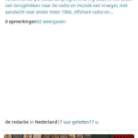
van terugblikken naar de radio en muziek van vroeger, met
aandacht voor onder meer 1966, offshore radio en
historische muzieklijsten. Op zaterdag en zondag begint de
0 opmerkingen
92 weergaven
dag met een zeezenderuur van 09:00 tot 10:00 uur. Deze
programma’s zijn samengesteld door Herbert Wentink, die
de luisteraars meeneemt naar de periode waarin r
de redactie
in
Nederland
17 uur geleden
17 u.
Lees meer over Beeld & Geluid geeft nationale muziekcollectie ee