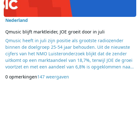
Nederland
Qmusic blijft marktleider, JOE groeit door in juli
Qmusic heeft in juli zijn positie als grootste radiozender
binnen de doelgroep 25-54 jaar behouden. Uit de nieuwste
cijfers van het NMO Luisteronderzoek blijkt dat de zender
uitkomt op een marktaandeel van 18,7%, terwijl JOE de groei
voortzet en met een aandeel van 6,8% is opgeklommen naar
de vierde positie. Gezamenlijk behalen de radiozenders van
0 opmerkingen
147 weergaven
DPG Media een marktaandeel van 30,7%. Qmusic bereikte in
juli ruim 7,5 miljoen luisteraars van 13 jaar en ouder. Dat zijn
er meer dan in dezelfde maa