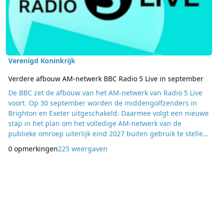
Verenigd Koninkrijk
Verdere afbouw AM-netwerk BBC Radio 5 Live in september
De BBC zet de afbouw van het AM-netwerk van Radio 5 Live
voort. Op 30 september worden de middengolfzenders in
Brighton en Exeter uitgeschakeld. Daarmee volgt een nieuwe
stap in het plan om het volledige AM-netwerk van de
publieke omroep uiterlijk eind 2027 buiten gebruik te stellen.
Luisteraars in de regio Brighton, in East Sussex, kunnen na
0 opmerkingen
225 weergaven
de uitschakeling afstemmen op 909 kHz via de zender in
Brookmans Park. In Zuidwest-Engeland worden luisteraars
die gebruikmaakten van de zender in Exeter