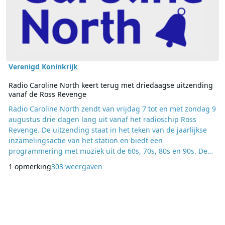
Verenigd Koninkrijk
Radio Caroline North keert terug met driedaagse uitzending
vanaf de Ross Revenge
Radio Caroline North zendt van vrijdag 7 tot en met zondag 9
augustus drie dagen lang uit vanaf het radioschip Ross
Revenge. De uitzending staat in het teken van de jaarlijkse
inzamelingsactie van het station en biedt een
programmering met muziek uit de 60s, 70s, 80s en 90s. De
uitzending is te beluisteren via 648 AM, dat in grote delen
1 opmerking
303 weergaven
van Engeland, Nederland, België en daarbuiten te
ontvangen is. In Noord-Engeland en het noordwesten van
het land is de uitzending ook beschikbaar op 1368 AM via