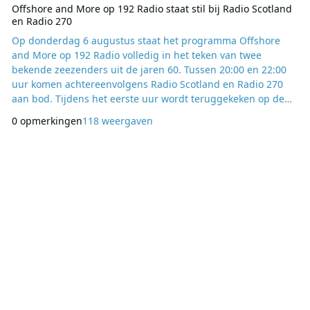
Offshore and More op 192 Radio staat stil bij Radio Scotland
en Radio 270
Op donderdag 6 augustus staat het programma Offshore
and More op 192 Radio volledig in het teken van twee
bekende zeezenders uit de jaren 60. Tussen 20:00 en 22:00
uur komen achtereenvolgens Radio Scotland en Radio 270
aan bod. Tijdens het eerste uur wordt teruggekeken op de
geschiedenis van Radio Scotland. Deze zeezender was
0 opmerkingen
118 weergaven
destijds in het noordwesten van Nederland goed te
ontvangen en wist ook buiten het Verenigd Koninkrijk een
groep luisteraars op te bouwen. Het tweede uur is gewijd
aan Ra