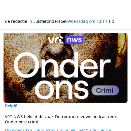
de redactie
in
Luisteronderzoek
Woensdag om 12:14
1 d.
Lees meer over VRT NWS belicht de zaak-Dutroux in nieuwe podcas
België
VRT NWS belicht de zaak-Dutroux in nieuwe podcastreeks
Onder ons: crimi
Op woensdag 5 augustus zijn op VRT MAX alle vier de