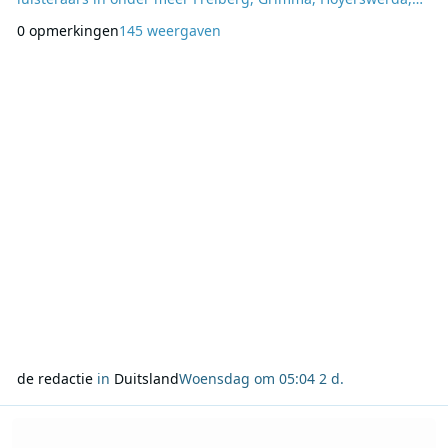
Bad Lobenstein, Nordhausen en Schmölln. De programma’s
0 opmerkingen
145 weergaven
van MDR blijven in deze gebieden beschikbaar via DAB+ en
via enkele bestaande FM-frequenties. De MDR heeft de
afgelopen jaren de productie en verspreiding van zijn
de redactie
in
Duitsland
Woensdag om 05:04
2 d.
Lees meer over Ofcom: radio blijft aantrekkelijk advertentiemed