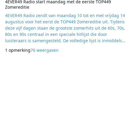
4EVER49 Radio start maandag met de eerste TOP449
Zomereditie
4EVER49 Radio zendt van maandag 10 tot en met vrijdag 14
augustus voor het eerst de TOP449 Zomereditie uit. Tijdens
deze vijf dagen staan de grootste zomerhits uit de 60s, 70s,
80s en 90s centraal in een speciale hitlijst die door
luisteraars is samengesteld. De volledige lijst is inmiddels
bekendgemaakt, maar de hoogste positie blijft nog geheim.
1 opmerking
76 weergaven
Luisteraars kunnen tot en met donderdag 13 augustus om
20:00 uur voorspellen welke zomerklassieker uiteindelijk de
nummer 1-positie behaalt. Wie de j