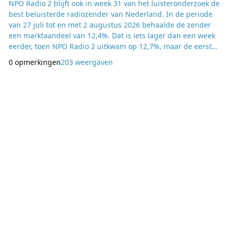
NPO Radio 2 blijft ook in week 31 van het luisteronderzoek de
best beluisterde radiozender van Nederland. In de periode
van 27 juli tot en met 2 augustus 2026 behaalde de zender
een marktaandeel van 12,4%. Dat is iets lager dan een week
eerder, toen NPO Radio 2 uitkwam op 12,7%, maar de eerste
plaats blijft behouden. Qmusic blijft tweede met een
0 opmerkingen
203 weergaven
marktaandeel van 9,4%, een lichte daling ten opzichte van de
9,5% van vorige week. Ook NPO Radio 1 levert iets in en gaat
van 9,2% naar 8,9%, waarmee d