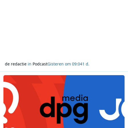
de redactie
in
Podcast
Gisteren om 09:04
1 d.
Lees meer over Qmusic blijft marktleider, JOE groeit door in juli