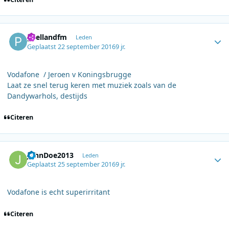
Author stats
peellandfm
Leden
Geplaatst
22 september 2016
9 jr.
Vodafone / Jeroen v Koningsbrugge
Laat ze snel terug keren met muziek zoals van de
Dandywarhols, destijds
Citeren
Author stats
JohnDoe2013
Leden
Geplaatst
25 september 2016
9 jr.
Vodafone is echt superirritant
Citeren