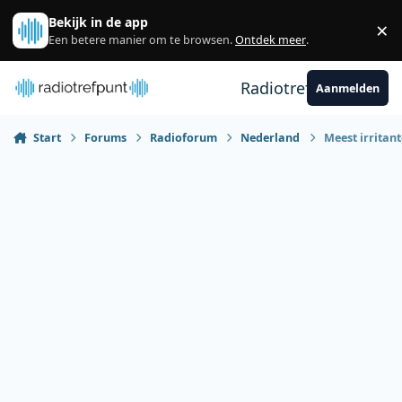
Spring naar bijdragen
Bekijk in de app
×
Sl
Een betere manier om te browsen.
Ontdek meer
.
Radiotrefpunt
Aanmelden
Start
Forums
Radioforum
Nederland
Meest irritan