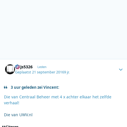
Author stats
thijs5326
Leden
Geplaatst
21 september 2016
9 jr.
3 uur geleden zei Vincent:
Die van Centraal Beheer met 4 x achter elkaar het zelfde
verhaal!
Die van UWV.nl
Citeren