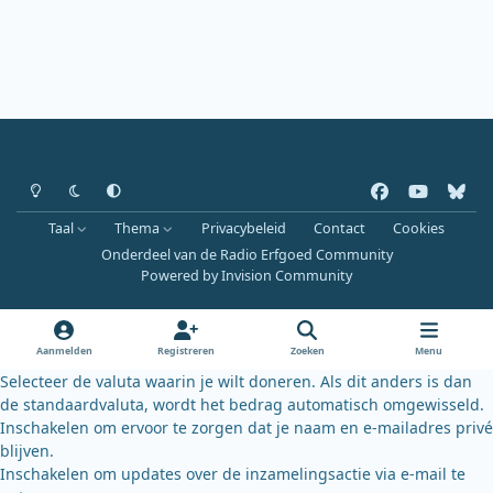
Heldere modus
Donkere modus
Systeemvoorkeur
f
y
b
a
o
l
Taal
Thema
Privacybeleid
Contact
Cookies
c
u
u
Onderdeel van de Radio Erfgoed Community
e
t
e
Powered by
Invision Community
b
u
s
o
b
k
o
e
y
Aanmelden
Registreren
Zoeken
Menu
k
Selecteer de valuta waarin je wilt doneren. Als dit anders is dan
de standaardvaluta, wordt het bedrag automatisch omgewisseld.
Inschakelen om ervoor te zorgen dat je naam en e-mailadres privé
blijven.
Inschakelen om updates over de inzamelingsactie via e-mail te