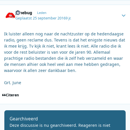
Author stats
Junebug
Leden
Geplaatst
25 september 2016
9 jr.
Ik luister alleen nog naar de nachtzuster op de hedendaagse
radio, geen reclame dus. Tevens is dat het enigste nieuws dat
ik mee krijg. Tv kijk ik niet, krant lees ik niet. Alle radio die ik
voor de rest beluister is van voor de jaren 90. Allemaal
prachtige radio bestanden die ik zelf heb verzameld en waar
de mensen alhier ook heel veel aan mee hebben gedragen,
waarvoor ik allen zeer dankbaar ben.
Grt. June
Citeren
Gearchiveerd
Deze discussie is nu gearchiveerd. Reageren is niet