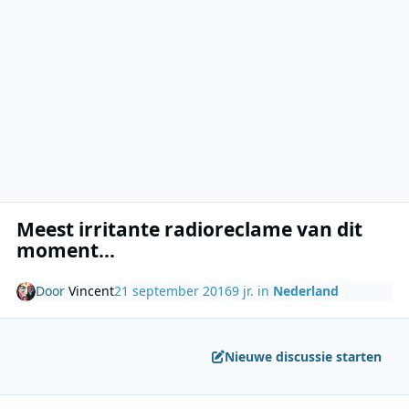
Meest irritante radioreclame van dit
moment...
Door
Vincent
21 september 2016
9 jr.
in
Nederland
Nieuwe discussie starten
Author stats