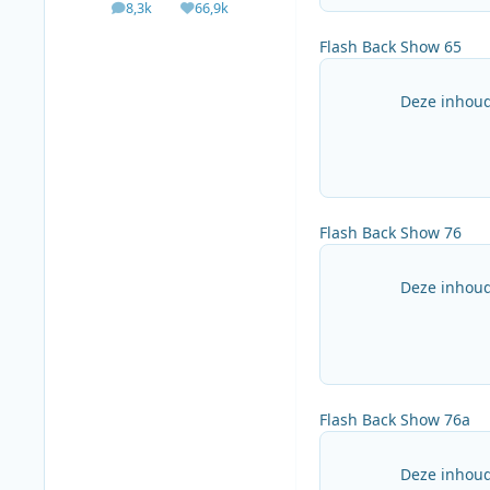
8,3k
66,9k
berichten
Waardering
Flash Back Show 65
Deze inhoud
Flash Back Show 76
Deze inhoud
Flash Back Show 76a
Deze inhoud