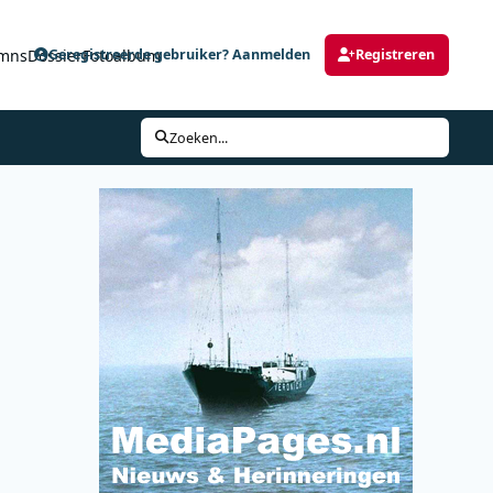
mns
Dossier
Fotoalbum
Geregistreerde gebruiker? Aanmelden
Registreren
Zoeken...