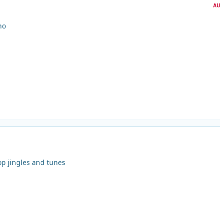
AU
no
op jingles and tunes