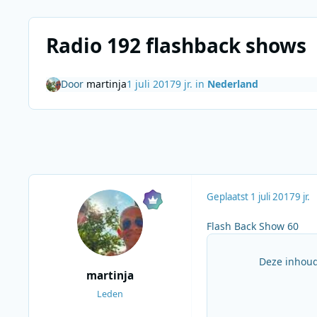
Radio 192 flashback shows
Door
martinja
1 juli 2017
9 jr.
in
Nederland
Geplaatst
1 juli 2017
9 jr.
Flash Back Show 60
Deze inhoud
martinja
Leden