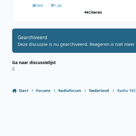
369
1,6k
berichten
Waardering
Citeren
Gearchiveerd
Deze discussie is nu gearchiveerd. Reageren is niet meer 
Ga naar discussielijst
Start
Forums
Radioforum
Nederland
Radio 192