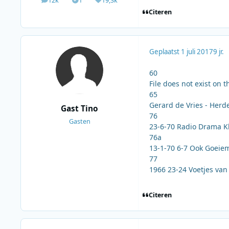
12k
1
19,3k
berichten
Solutions
Waardering
Citeren
Geplaatst
1 juli 2017
9 jr.
60
File does not exist on t
65
Gerard de Vries - Herd
Gast Tino
76
Gasten
23-6-70 Radio Drama K
76a
13-1-70 6-7 Ook Goeie
77
1966 23-24 Voetjes van 
Citeren