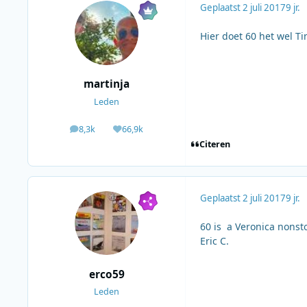
Geplaatst
2 juli 2017
9 jr.
Hier doet 60 het wel Ti
martinja
Leden
8,3k
66,9k
berichten
Waardering
Citeren
Geplaatst
2 juli 2017
9 jr.
60 is a Veronica nonst
Eric C.
erco59
Leden