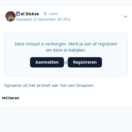
Author stats
Roel Dickse
Leden
Geplaatst
27 december 2017
8 jr.
Deze inhoud is verborgen. Meld je aan of registreer
om deze te bekijken.
Aanmelden
Registreren
of
Opname uit het archief van Ton van Draanen.
Citeren