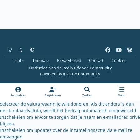
Heldere modus
Donkere modus
Systeemvoorkeur
f
y
b
a
o
l
Taal
Thema
Privacybeleid
Contact
Cookies
c
u
u
Onderdeel van de Radio Erfgoed Community
e
t
e
Powered by
Invision Community
b
u
s
o
b
k
o
e
y
Aanmelden
Registreren
Zoeken
Menu
k
Selecteer de valuta waarin je wilt doneren. Als dit anders is dan
de standaardvaluta, wordt het bedrag automatisch omgewisseld.
Inschakelen om ervoor te zorgen dat je naam en e-mailadres privé
blijven.
Inschakelen om updates over de inzamelingsactie via e-mail te
ontvangen.