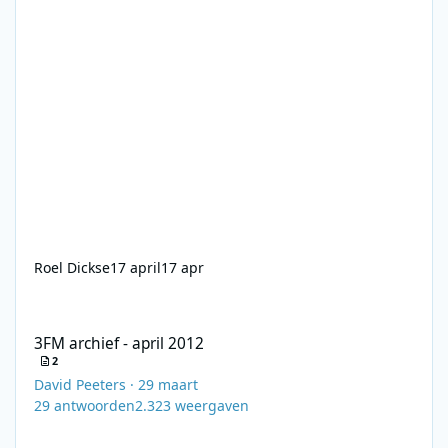
Roel Dickse
17 april
17 apr
3FM archief - april 2012
3FM archief - april 2012
2
David Peeters
·
29 maart
29
antwoorden
2.323
weergaven