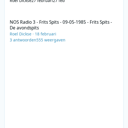
Roel Dickse
27 februari
27 feb
NOS Radio 3 - Frits Spits - 09-05-1985 - Frits Spits - De avondspit
NOS Radio 3 - Frits Spits - 09-05-1985 - Frits Spits -
De avondspits
Roel Dickse
·
18 februari
3
antwoorden
555
weergaven