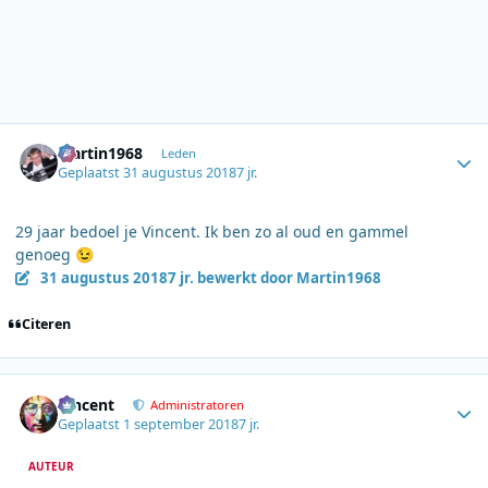
Author stats
Martin1968
Leden
Geplaatst
31 augustus 2018
7 jr.
29 jaar bedoel je Vincent. Ik ben zo al oud en gammel
genoeg
😉
31 augustus 2018
7 jr.
bewerkt door Martin1968
Citeren
Author stats
Vincent
Administratoren
Geplaatst
1 september 2018
7 jr.
AUTEUR