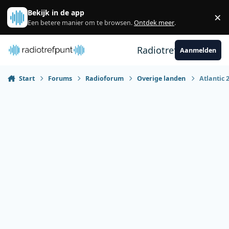
Spring naar bijdragen
Bekijk in de app
×
Sl
Een betere manier om te browsen.
Ontdek meer
.
Radiotrefpunt
Aanmelden
Start
Forums
Radioforum
Overige landen
Atlantic 