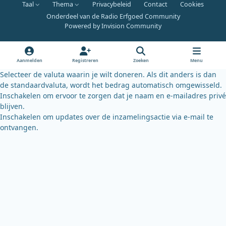
Taal
Thema
Privacybeleid
Contact
Cookies
c
u
u
Onderdeel van de Radio Erfgoed Community
e
t
e
Powered by
Invision Community
b
u
s
o
b
k
o
e
y
Aanmelden
Registreren
Zoeken
Menu
k
Selecteer de valuta waarin je wilt doneren. Als dit anders is dan
de standaardvaluta, wordt het bedrag automatisch omgewisseld.
Inschakelen om ervoor te zorgen dat je naam en e-mailadres privé
blijven.
Inschakelen om updates over de inzamelingsactie via e-mail te
ontvangen.