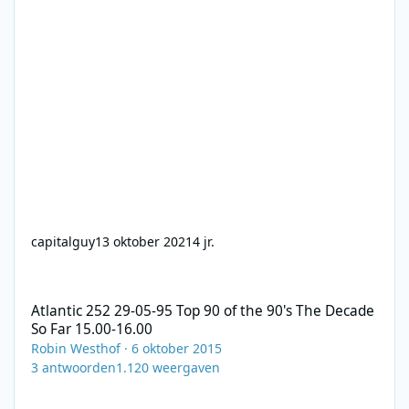
capitalguy
13 oktober 2021
4 jr.
Atlantic 252 29-05-95 Top 90 of the 90's The Decade So Far 15.00
Atlantic 252 29-05-95 Top 90 of the 90's The Decade
So Far 15.00-16.00
Robin Westhof
·
6 oktober 2015
3
antwoorden
1.120
weergaven