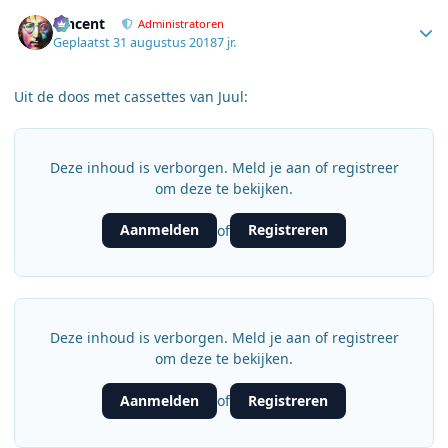
Author stats
Vincent
Administratoren
Geplaatst
31 augustus 2018
7 jr.
Uit de doos met cassettes van Juul:
Deze inhoud is verborgen. Meld je aan of registreer
om deze te bekijken.
Aanmelden
Registreren
of
Deze inhoud is verborgen. Meld je aan of registreer
om deze te bekijken.
Aanmelden
Registreren
of