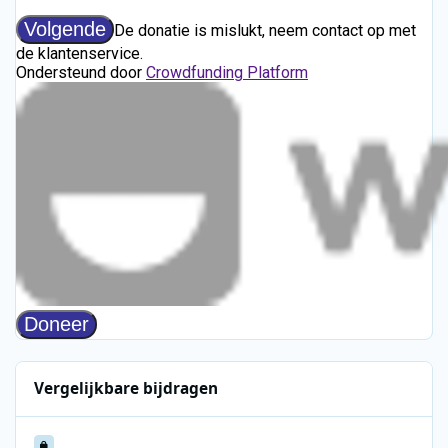
Vergelijkbare bijdragen
Atlantic 252 - 01-09-1989 - 0700-1007 - Gary King, Henry Owens