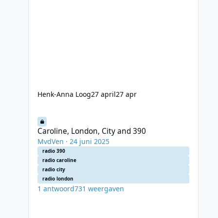
Henk-Anna Loog
27 april
27 apr
Caroline, London, City and 390
Caroline, London, City and 390
MvdVen
·
24 juni 2025
radio 390
radio caroline
radio city
radio london
1
antwoord
731
weergaven