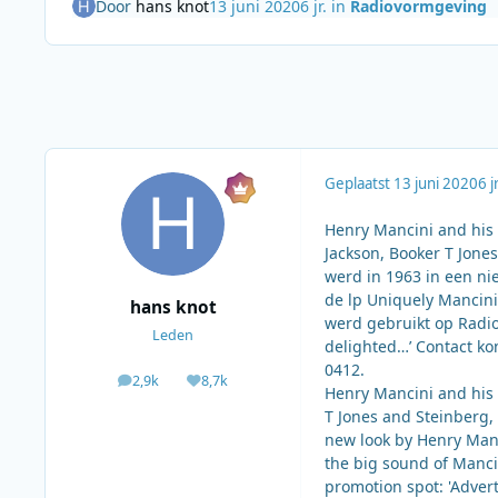
Door
hans knot
13 juni 2020
6 jr.
in
Radiovormgeving
Geplaatst
13 juni 2020
6 jr
Henry Mancini and his 
Jackson, Booker T Jones
werd in 1963 in een ni
de lp Uniquely Mancini
hans knot
werd gebruikt op Radio 
Leden
delighted…’ Contact k
0412.
2,9k
8,7k
berichten
Waardering
Henry Mancini and his 
T Jones and Steinberg,
new look by Henry Manc
the big sound of Manci
promotion spot: 'Advert