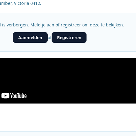
mber, Victoria 0412.
 is verborgen. Meld je aan of registreer om deze te bekijken.
Aanmelden
Registreren
of