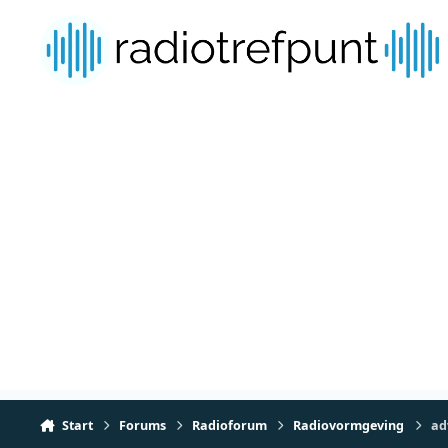
Spring naar bijdragen
Start
Forums
Radioforum
Radiovormgeving
ad