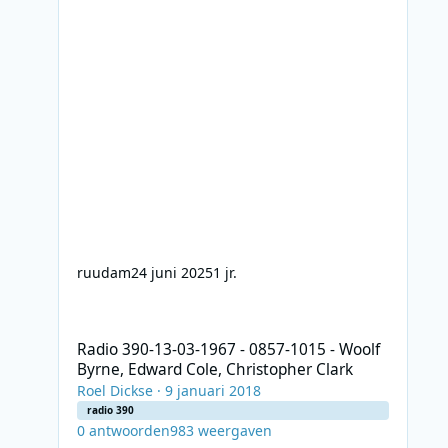
ruudam
24 juni 2025
1 jr.
Radio 390-13-03-1967 - 0857-1015 - Woolf Byrne, Edward C
Radio 390-13-03-1967 - 0857-1015 - Woolf
Byrne, Edward Cole, Christopher Clark
Roel Dickse
·
9 januari 2018
radio 390
0
antwoorden
983
weergaven