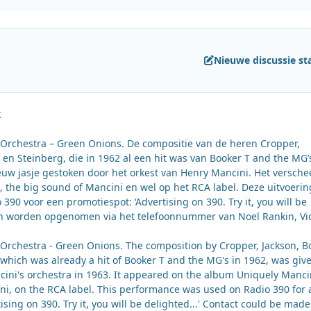
Nieuwe discussie st
.
Orchestra – Green Onions. De compositie van de heren Cropper,
 en Steinberg, die in 1962 al een hit was van Booker T and the MG’
euw jasje gestoken door het orkest van Henry Mancini. Het versch
, the big sound of Mancini en wel op het RCA label. Deze uitvoerin
390 voor een promotiespot: ‘Advertising on 390. Try it, you will be
on worden opgenomen via het telefoonnummer van Noel Rankin, Vic
Orchestra - Green Onions. The composition by Cropper, Jackson, B
 which was already a hit of Booker T and the MG's in 1962, was giv
ini's orchestra in 1963. It appeared on the album Uniquely Manci
ni, on the RCA label. This performance was used on Radio 390 for 
ising on 390. Try it, you will be delighted...' Contact could be made