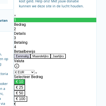
kost geld. Help ons! Met jouw donatie
kunnen we deze site in de lucht houden.
arten
s,
een op
g
toria
ooker
en a
ni,
a
 via