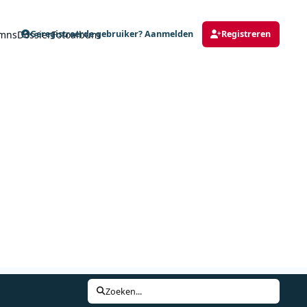
mns
Dossier
Fotoalbum
Geregistreerde gebruiker? Aanmelden
Registreren
Zoeken...