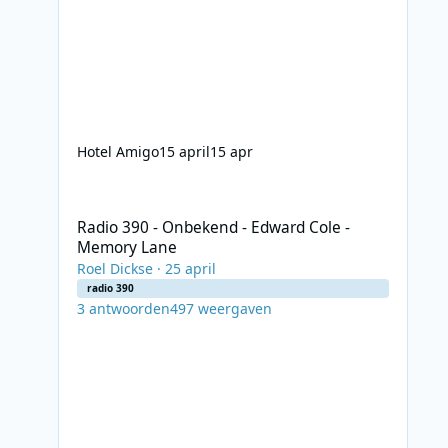
Hotel Amigo
15 april
15 apr
Radio 390 - Onbekend - Edward Cole - Memory Lane
Radio 390 - Onbekend - Edward Cole -
Memory Lane
Roel Dickse
·
25 april
radio 390
3
antwoorden
497
weergaven