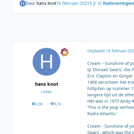
Door
hans knot
16 februari 2021
5 jr.
in
Radiovormgev
Geplaatst
16 februari 20
Cream – Sunshine of y
lp ‘Disraeli Gears’, di
Eric Clapton en Ginger
1968 verscheen het tro
hans knot
hitlijsten op nummer 1
Leden
langere tijd uit de et
Het was in 1973 Andy Ar
2,9k
8,7k
berichten
Waardering
‘This is the Joop Verho
Radio Atlantis.’
Cream - Sunshine of yo
Gears', which was the 