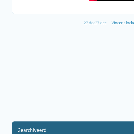
27 dec
27 dec
Vincent
locke
Gearchiveerd