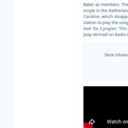
Baker as members. The 
single in the Netherla
Caroline, which disapp
station to play the son
love' for 2 jingles: 'Th
Joop Verhoof on Radio A
Deze inhoud