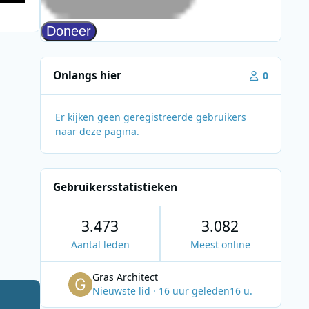
Onlangs hier
0
Er kijken geen geregistreerde gebruikers
naar deze pagina.
Gebruikersstatistieken
3.473
3.082
Aantal leden
Meest online
Gras Architect
Nieuwste lid
·
16 uur geleden
16 u.