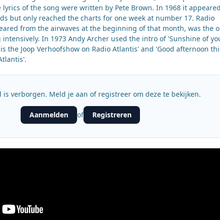
lyrics of the song were written by Pete Brown. In 1968 it appeare
nds but only reached the charts for one week at number 17. Radio
eared from the airwaves at the beginning of that month, was the o
g intensively. In 1973 Andy Archer used the intro of 'Sunshine of yo
is is the Joop Verhoofshow on Radio Atlantis' and 'Good afternoon thi
tlantis'.
 is verborgen. Meld je aan of registreer om deze te bekijken.
Aanmelden
Registreren
of