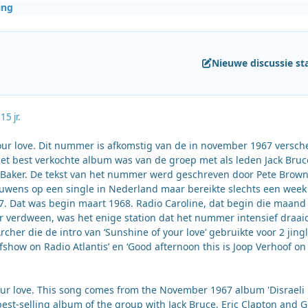
ing
Nieuwe discussie st
21
5 jr.
our love. Dit nummer is afkomstig van de in november 1967 versc
e het best verkochte album was van de groep met als leden Jack Bruc
 Baker. De tekst van het nummer werd geschreven door Pete Brown
uwens op een single in Nederland maar bereikte slechts een week
7. Dat was begin maart 1968. Radio Caroline, dat begin die maand
her verdween, was het enige station dat het nummer intensief draai
cher die de intro van ‘Sunshine of your love’ gebruikte voor 2 jingl
ofshow on Radio Atlantis’ en ‘Good afternoon this is Joop Verhoof on
ur love. This song comes from the November 1967 album 'Disraeli
best-selling album of the group with Jack Bruce, Eric Clapton and 