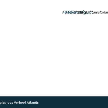
Radiotrefpunt
Activiteit
Blogs
Forums
Colu
ngles Joop Verhoof Atlantis