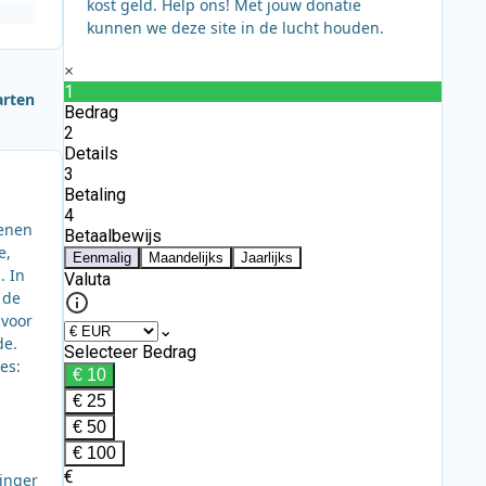
kost geld. Help ons! Met jouw donatie
kunnen we deze site in de lucht houden.
arten
henen
e,
. In
 de
 voor
de.
es:
Ginger