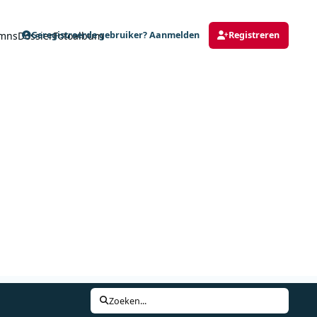
mns
Dossier
Fotoalbum
Geregistreerde gebruiker? Aanmelden
Registreren
Zoeken...