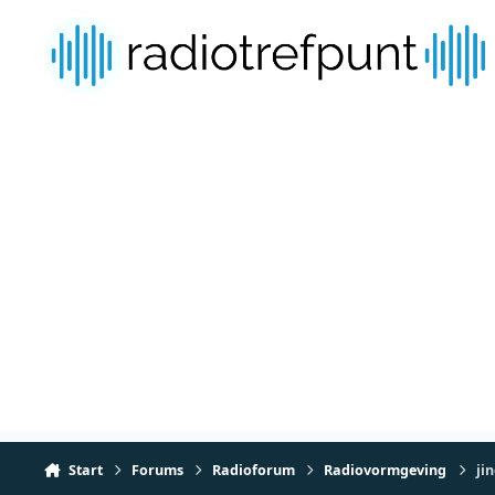
Spring naar bijdragen
Start
Forums
Radioforum
Radiovormgeving
ji