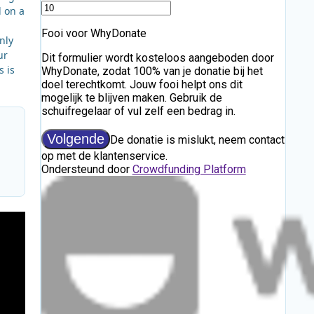
d on a
nly
ur
s is