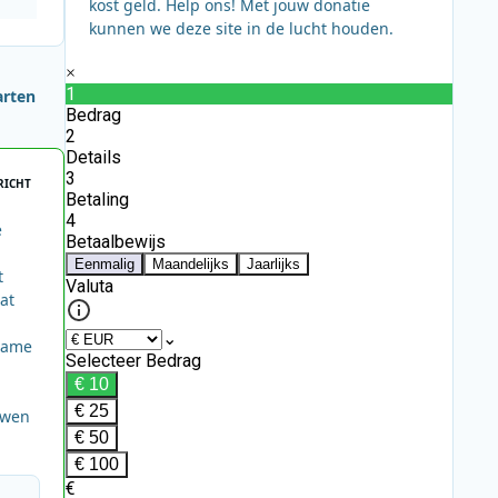
kost geld. Help ons! Met jouw donatie
kunnen we deze site in de lucht houden.
arten
RICHT
e
t
at
pname
uwen