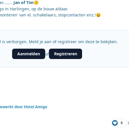
........
Jan of Tim
🙃
o in Harlingen, op de bouw aldaar.
monteren' van el. schakelaars, stopcontacten enz.!
😀
 is verborgen. Meld je aan of registreer om deze te bekijken.
Aanmelden
Registreren
of
ewerkt door Hotel Amigo
8