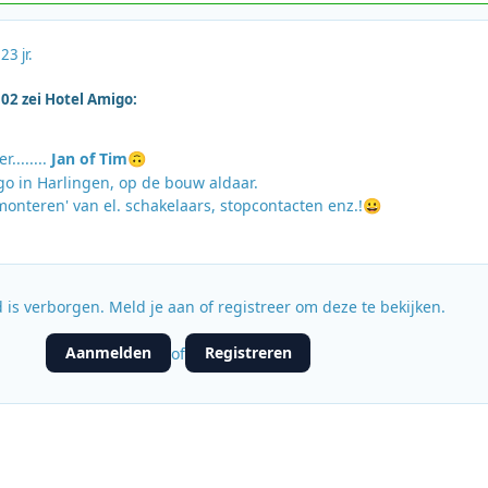
22
3 jr.
02 zei Hotel Amigo:
........
Jan of Tim
🙃
o in Harlingen, op de bouw aldaar.
monteren' van el. schakelaars, stopcontacten enz.!
😀
 is verborgen. Meld je aan of registreer om deze te bekijken.
Aanmelden
Registreren
of