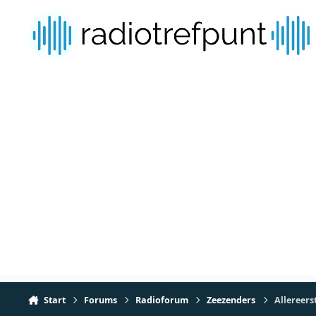
Spring naar bijdragen
Start
Forums
Radioforum
Zeezenders
Allereers