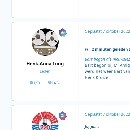
Geplaatst
7 oktober 202
2 minuten geleden z
Bart begon als nieuwsle
Henk-Anna Loog
Bart begon bij Mi Amig
werd het weer Bart va
Leden
Henk Kruize
1,9k
14,3k
berichten
Waardering
Geplaatst
7 oktober 202
Ja, ja....