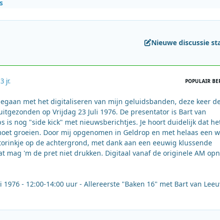
s
Nieuwe discussie st
2
3 jr.
POPULAIR BE
egaan met het digitaliseren van mijn geluidsbanden, deze keer d
uitgezonden op Vrijdag 23 Juli 1976. De presentator is Bart van
is nog "side kick" met nieuwsberichtjes. Je hoort duidelijk dat he
oet groeien. Door mij opgenomen in Geldrop en met helaas een w
torinkje op de achtergrond, met dank aan een eeuwig klussende
t mag 'm de pret niet drukken. Digitaal vanaf de originele AM o
li 1976 - 12:00-14:00 uur - Allereerste "Baken 16" met Bart van Lee