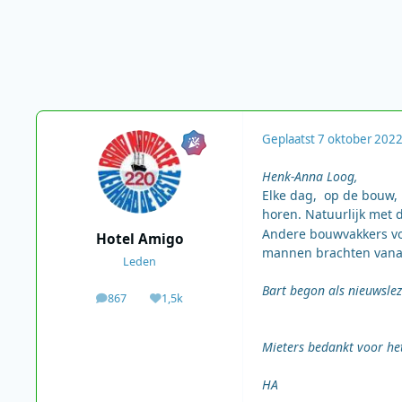
Geplaatst
7 oktober 202
Henk-Anna Loog,
Elke dag, op de bouw,
horen. Natuurlijk met 
Andere bouwvakkers von
Hotel Amigo
mannen brachten vanaf 
Leden
Bart begon als nieuwsle
867
1,5k
berichten
Waardering
Mieters bedankt voor het
HA