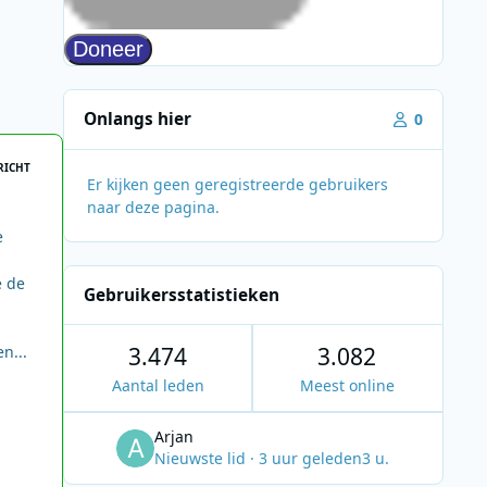
Onlangs hier
0
RICHT
Er kijken geen geregistreerde gebruikers
naar deze pagina.
e
e de
Gebruikersstatistieken
n...
3.474
3.082
Aantal leden
Meest online
Arjan
Nieuwste lid
·
3 uur geleden
3 u.