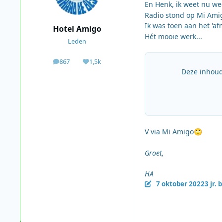
En Henk, ik weet nu weer
Radio stond op Mi Amig
Ik was toen aan het 'af
Hotel Amigo
Hét mooie werk...
Leden
867
1,5k
berichten
Waardering
Deze inhoud
V via Mi Amigo
🙄
Groet,
HA
7 oktober 2022
3 jr.
b