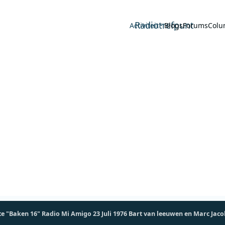
Radiotrefpunt
Activiteit
Blogs
Forums
Colu
te "Baken 16" Radio Mi Amigo 23 Juli 1976 Bart van leeuwen en Marc Jaco