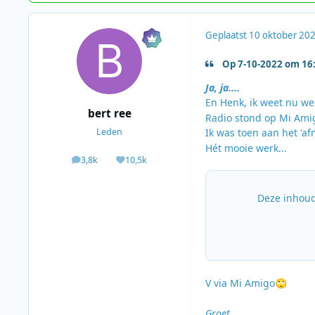
Geplaatst
10 oktober 20
Op 7-10-2022 om 16:
Ja, ja....
En Henk, ik weet nu weer
bert ree
Radio stond op Mi Amig
Leden
Ik was toen aan het 'af
Hét mooie werk...
3,8k
10,5k
berichten
Waardering
Deze inhoud
V via Mi Amigo
🙄
Groet,