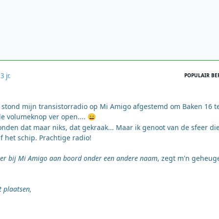
2
3 jr.
POPULAIR BE
 stond mijn transistorradio op Mi Amigo afgestemd om Baken 16 t
de volumeknop ver open....
😄
den dat maar niks, dat gekraak... Maar ik genoot van de sfeer di
het schip. Prachtige radio!
zer bij Mi Amigo aan boord onder een andere naam
, zegt m'n geheuge
 plaatsen,