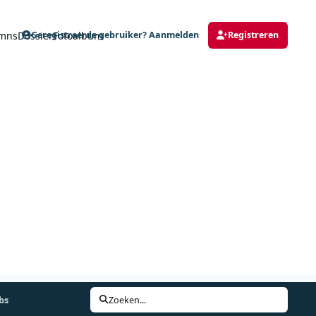
mns
Dossier
Fotoalbum
Geregistreerde gebruiker? Aanmelden
Registreren
bs
Zoeken...