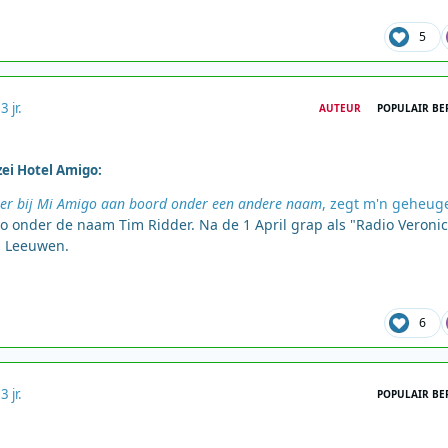
5
2
3 jr.
AUTEUR
POPULAIR BE
ei Hotel Amigo:
zer bij Mi Amigo aan boord onder een andere naam
, zegt m'n geheuge
o onder de naam Tim Ridder. Na de 1 April grap als "Radio Veroni
n Leeuwen.
6
2
3 jr.
POPULAIR BE