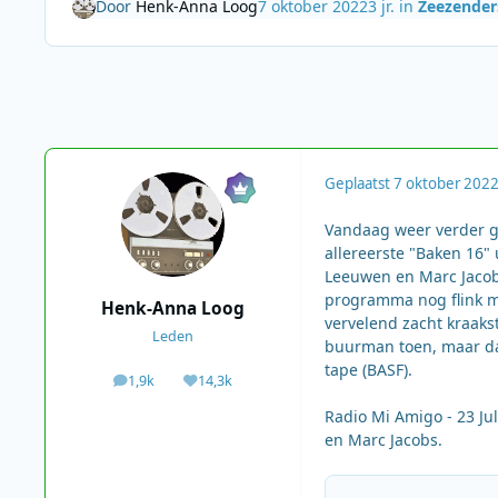
Door
Henk-Anna Loog
7 oktober 2022
3 jr.
in
Zeezender
Geplaatst
7 oktober 202
Vandaag weer verder g
allereerste "Baken 16" 
Leeuwen en Marc Jacobs 
programma nog flink m
Henk-Anna Loog
vervelend zacht kraaks
Leden
buurman toen, maar da
tape (BASF).
1,9k
14,3k
berichten
Waardering
Radio Mi Amigo - 23 Ju
en Marc Jacobs.