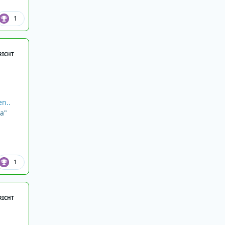
1
RICHT
n..
ca"
1
RICHT