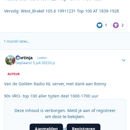
Vervolg: West_Brakel 105.6 19911231 Top 100 AT 1839-1928
1
2
1 month later...
Author stats
martinja
Leden
Geplaatst
5 juli 2023
3 jr.
AUTEUR
Van de Golden Radio NL server, met dank aan Ronny
90s VRO- top 100 aller tijden deel 1600-1700 uur
Deze inhoud is verborgen. Meld je aan of registreer
om deze te bekijken.
Aanmelden
Registreren
of