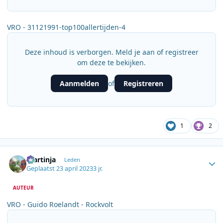
VRO - 31121991-top100allertijden-4
Deze inhoud is verborgen. Meld je aan of registreer
om deze te bekijken.
Aanmelden
Registreren
of
1
2
Author stats
martinja
Leden
Geplaatst
23 april 2023
3 jr.
AUTEUR
VRO - Guido Roelandt - Rockvolt