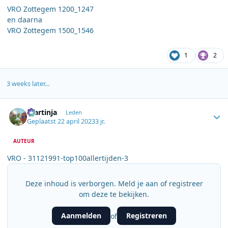
VRO Zottegem 1200_1247
en daarna
VRO Zottegem 1500_1546
1
2
3 weeks later...
Author stats
martinja
Leden
Geplaatst
22 april 2023
3 jr.
AUTEUR
VRO - 31121991-top100allertijden-3
Deze inhoud is verborgen. Meld je aan of registreer
om deze te bekijken.
Aanmelden
Registreren
of