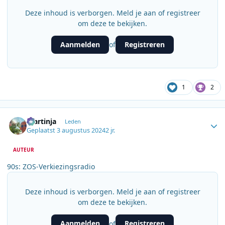
Deze inhoud is verborgen. Meld je aan of registreer
om deze te bekijken.
Aanmelden
Registreren
of
1
2
Author stats
martinja
Leden
Geplaatst
3 augustus 2024
2 jr.
AUTEUR
90s: ZOS-Verkiezingsradio
Deze inhoud is verborgen. Meld je aan of registreer
om deze te bekijken.
Aanmelden
Registreren
of