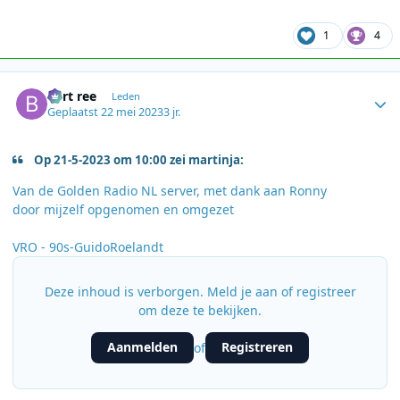
1
4
Author stats
bert ree
Leden
Geplaatst
22 mei 2023
3 jr.
Op 21-5-2023 om 10:00 zei martinja:
Van de Golden Radio NL server, met dank aan Ronny
door mijzelf opgenomen en omgezet
VRO - 90s-GuidoRoelandt
Deze inhoud is verborgen. Meld je aan of registreer
om deze te bekijken.
Aanmelden
Registreren
of