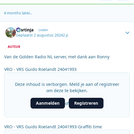
4 months later...
Author stats
martinja
Leden
Geplaatst
2 augustus 2024
2 jr.
AUTEUR
Van de Golden Radio NL server, met dank aan Ronny
VRO - VRS Guido Roelandt 24041993
Deze inhoud is verborgen. Meld je aan of registreer
om deze te bekijken.
Aanmelden
Registreren
of
VRO - VRS Guido Roelandt 24041993-Graffiti time