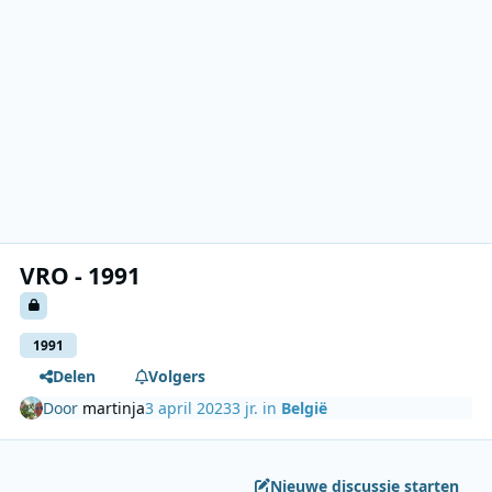
VRO - 1991
1991
Delen
Volgers
Door
martinja
3 april 2023
3 jr.
in
België
Nieuwe discussie starten