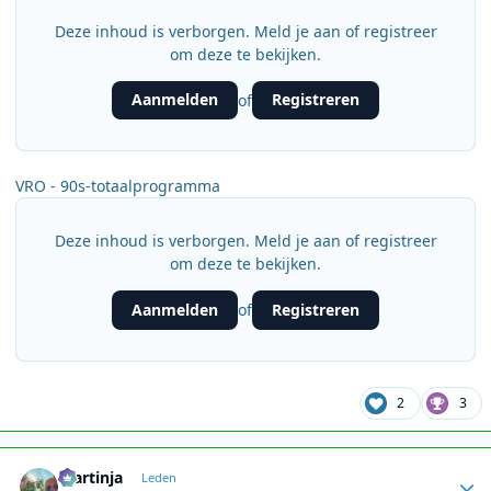
Deze inhoud is verborgen. Meld je aan of registreer
om deze te bekijken.
Aanmelden
Registreren
of
VRO - 90s-totaalprogramma
Deze inhoud is verborgen. Meld je aan of registreer
om deze te bekijken.
Aanmelden
Registreren
of
2
3
Author stats
martinja
Leden