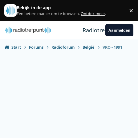
Spring naar bijdragen
Bekijk in de app
×
Sl
Een betere manier om te browsen.
Ontdek meer
.
Radiotrefpunt
Aanmelden
Start
Forums
Radioforum
België
VRO - 1991