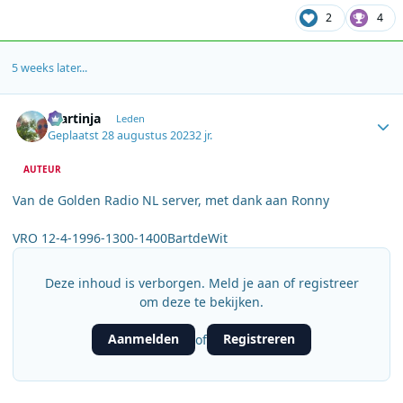
2
4
5 weeks later...
Author stats
martinja
Leden
Geplaatst
28 augustus 2023
2 jr.
AUTEUR
Van de Golden Radio NL server, met dank aan Ronny
VRO 12-4-1996-1300-1400BartdeWit
Deze inhoud is verborgen. Meld je aan of registreer
om deze te bekijken.
Aanmelden
Registreren
of