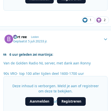
1
2
Author stats
bert ree
Leden
Geplaatst
5 juli 2023
3 jr.
6 uur geleden zei martinja:
Van de Golden Radio NL server, met dank aan Ronny
90s VRO- top 100 aller tijden deel 1600-1700 uur
Deze inhoud is verborgen. Meld je aan of registreer
om deze te bekijken.
Aanmelden
Registreren
of