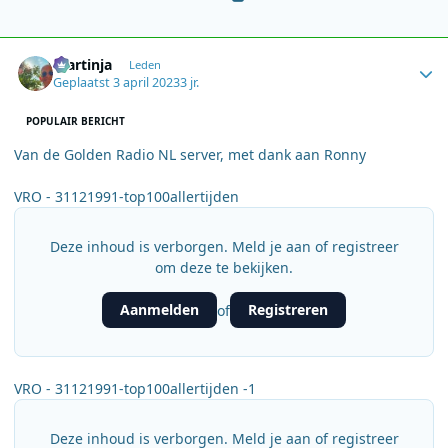
Author stats
martinja
Leden
Geplaatst
3 april 2023
3 jr.
POPULAIR BERICHT
Van de Golden Radio NL server, met dank aan Ronny
VRO - 31121991-top100allertijden
Deze inhoud is verborgen. Meld je aan of registreer
om deze te bekijken.
Aanmelden
Registreren
of
VRO - 31121991-top100allertijden -1
Deze inhoud is verborgen. Meld je aan of registreer