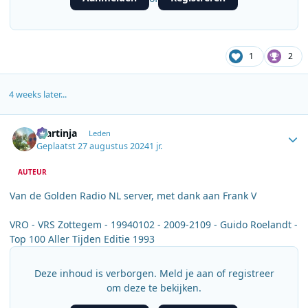
1
2
4 weeks later...
Author stats
martinja
Leden
Geplaatst
27 augustus 2024
1 jr.
AUTEUR
Van de Golden Radio NL server, met dank aan Frank V
VRO - VRS Zottegem - 19940102 - 2009-2109 - Guido Roelandt -
Top 100 Aller Tijden Editie 1993
Deze inhoud is verborgen. Meld je aan of registreer
om deze te bekijken.