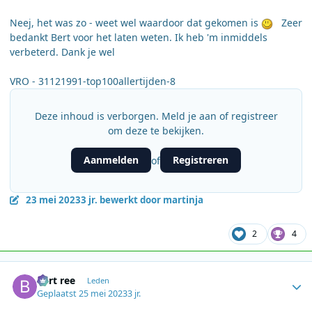
Neej, het was zo - weet wel waardoor dat gekomen is
Zeer
bedankt Bert voor het laten weten. Ik heb 'm inmiddels
verbeterd. Dank je wel
VRO - 31121991-top100allertijden-8
Deze inhoud is verborgen. Meld je aan of registreer
om deze te bekijken.
Aanmelden
Registreren
of
23 mei 2023
3 jr.
bewerkt door martinja
2
4
Author stats
bert ree
Leden
Geplaatst
25 mei 2023
3 jr.