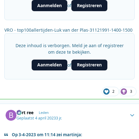
Aanmelden
Registreren
of
VRO - top100allertijden-Luk van der Plas-31121991-1400-1500
Deze inhoud is verborgen. Meld je aan of registreer
om deze te bekijken.
Aanmelden
Registreren
of
2
3
Author stats
bert ree
Leden
Geplaatst
4 april 2023
3 jr.
Op 3-4-2023 om 11:14 zei martinja: