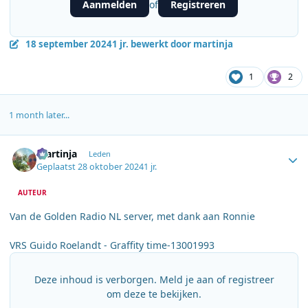
Aanmelden
Registreren
of
18 september 2024
1 jr.
bewerkt door martinja
1
2
1 month later...
Author stats
martinja
Leden
Geplaatst
28 oktober 2024
1 jr.
AUTEUR
Van de Golden Radio NL server, met dank aan Ronnie
VRS Guido Roelandt - Graffity time-13001993
Deze inhoud is verborgen. Meld je aan of registreer
om deze te bekijken.