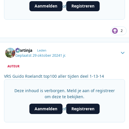
Aanmelden
Registreren
of
2
Author stats
martinja
Leden
Geplaatst
29 oktober 2024
1 jr.
AUTEUR
VRS Guido Roelandt top100 aller tijden deel 1-13-14
Deze inhoud is verborgen. Meld je aan of registreer
om deze te bekijken.
Aanmelden
Registreren
of