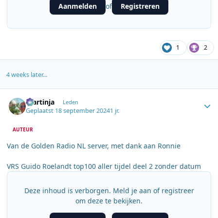
Aanmelden
Registreren
of
1
2
4 weeks later...
Author stats
martinja
Leden
Geplaatst
18 september 2024
1 jr.
AUTEUR
Van de Golden Radio NL server, met dank aan Ronnie
VRS Guido Roelandt top100 aller tijdel deel 2 zonder datum
Deze inhoud is verborgen. Meld je aan of registreer
om deze te bekijken.