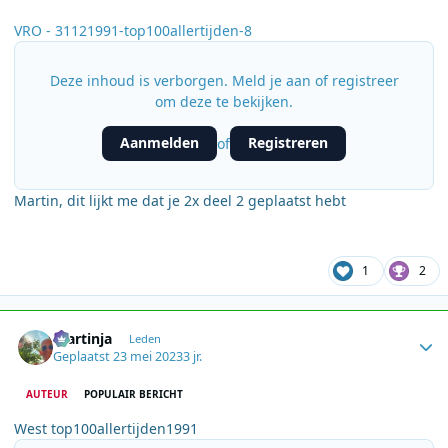
VRO - 31121991-top100allertijden-8
Deze inhoud is verborgen. Meld je aan of registreer
om deze te bekijken.
Aanmelden
Registreren
of
Martin, dit lijkt me dat je 2x deel 2 geplaatst hebt
1
2
Author stats
martinja
Leden
Geplaatst
23 mei 2023
3 jr.
AUTEUR
POPULAIR BERICHT
West top100allertijden1991