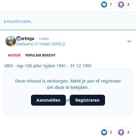
1
3
6 months later...
Author stats
martinja
Leden
Geplaatst
21 maart 2024
2 jr.
AUTEUR
POPULAIR BERICHT
VRO - top 100 aller tijden 1991 - 31 12 1991
Deze inhoud is verborgen. Meld je aan of registreer
om deze te bekijken.
Aanmelden
Registreren
of
2
3