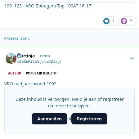
19911231-VRO-Zottegem-Top 100AT 16_17
2
2
4 weeks later...
Author stats
martinja
Leden
Geplaatst
29 juli 2023
3 jr.
AUTEUR
POPULAIR BERICHT
VRO oudjaarsavond 1992
Deze inhoud is verborgen. Meld je aan of registreer
om deze te bekijken.
Aanmelden
Registreren
of