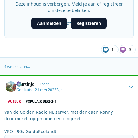
Deze inhoud is verborgen. Meld je aan of registreer
om deze te bekijken.
Aanmelden
Registreren
of
1
3
4 weeks later...
Author stats
martinja
Leden
Geplaatst
21 mei 2023
3 jr.
AUTEUR
POPULAIR BERICHT
Van de Golden Radio NL server, met dank aan Ronny
door mijzelf opgenomen en omgezet
VRO - 90s-GuidoRoelandt