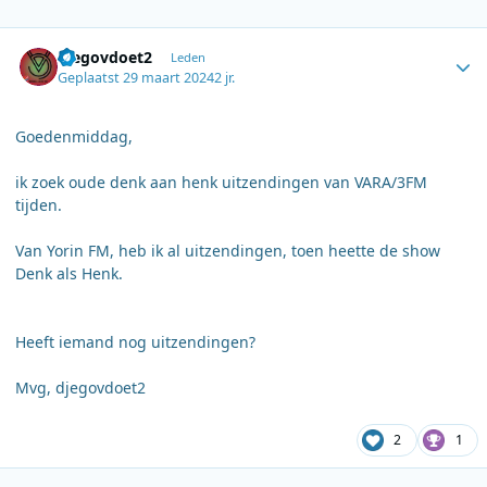
Author stats
djegovdoet2
Leden
Geplaatst
29 maart 2024
2 jr.
Goedenmiddag,
ik zoek oude denk aan henk uitzendingen van VARA/3FM
tijden.
Van Yorin FM, heb ik al uitzendingen, toen heette de show
Denk als Henk.
Heeft iemand nog uitzendingen?
Mvg, djegovdoet2
2
1