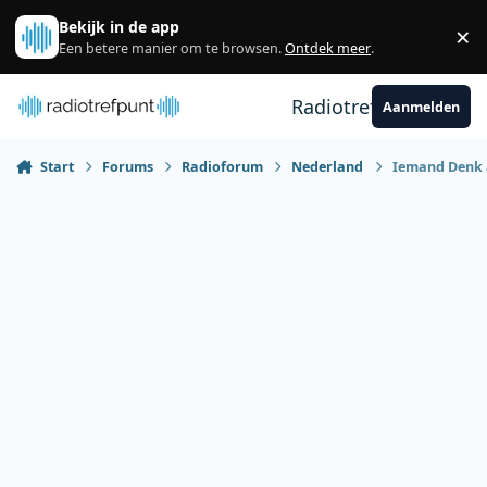
Spring naar bijdragen
Bekijk in de app
×
Sl
Een betere manier om te browsen.
Ontdek meer
.
Radiotrefpunt
Aanmelden
Start
Forums
Radioforum
Nederland
Iemand Denk 