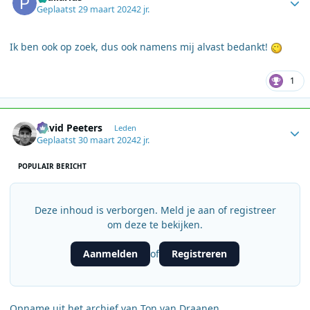
Geplaatst
29 maart 2024
2 jr.
Ik ben ook op zoek, dus ook namens mij alvast bedankt!
1
Author stats
David Peeters
Leden
Geplaatst
30 maart 2024
2 jr.
POPULAIR BERICHT
Deze inhoud is verborgen. Meld je aan of registreer
om deze te bekijken.
Aanmelden
Registreren
of
Opname uit het archief van Ton van Draanen.