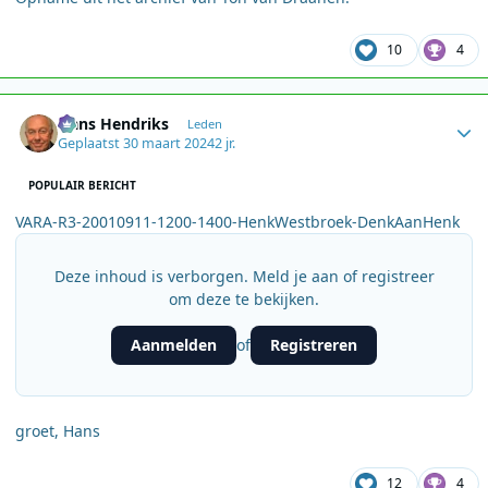
10
4
Author stats
Hans Hendriks
Leden
Geplaatst
30 maart 2024
2 jr.
POPULAIR BERICHT
VARA-R3-20010911-1200-1400-HenkWestbroek-DenkAanHenk
Deze inhoud is verborgen. Meld je aan of registreer
om deze te bekijken.
Aanmelden
Registreren
of
groet, Hans
12
4