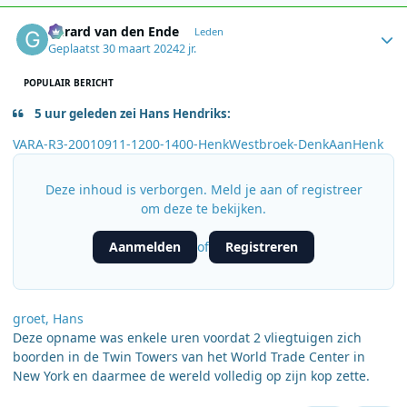
Author stats
Gerard van den Ende
Leden
Geplaatst
30 maart 2024
2 jr.
POPULAIR BERICHT
5 uur geleden zei Hans Hendriks:
VARA-R3-20010911-1200-1400-HenkWestbroek-DenkAanHenk
Deze inhoud is verborgen. Meld je aan of registreer
om deze te bekijken.
Aanmelden
Registreren
of
groet, Hans
Deze opname was enkele uren voordat 2 vliegtuigen zich
boorden in de Twin Towers van het World Trade Center in
New York en daarmee de wereld volledig op zijn kop zette.