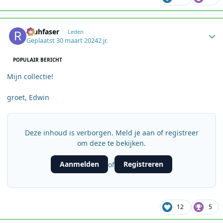
Author stats
rauhfaser
Leden
Geplaatst
30 maart 2024
2 jr.
POPULAIR BERICHT
Mijn collectie!
groet, Edwin
Deze inhoud is verborgen. Meld je aan of registreer
om deze te bekijken.
Aanmelden
Registreren
of
12
5