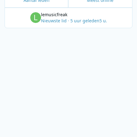
Aantal leden
Meest online
lemusicfreak
Nieuwste lid
·
5 uur geleden
5 u.