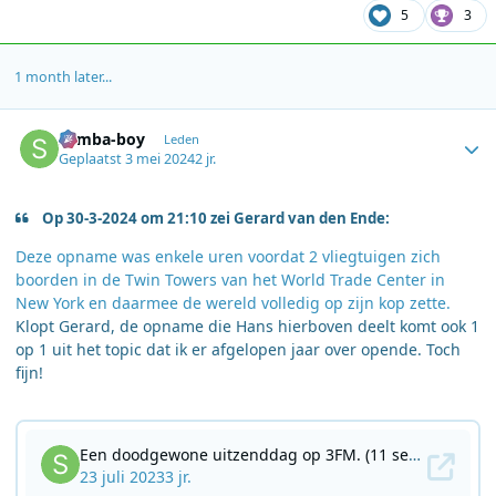
5
3
1 month later...
Author stats
Samba-boy
Leden
Geplaatst
3 mei 2024
2 jr.
Op 30-3-2024 om 21:10 zei Gerard van den Ende:
Deze opname was enkele uren voordat 2 vliegtuigen zich
boorden in de Twin Towers van het World Trade Center in
New York en daarmee de wereld volledig op zijn kop zette.
Klopt Gerard, de opname die Hans hierboven deelt komt ook 1
op 1 uit het topic dat ik er afgelopen jaar over opende. Toch
fijn!