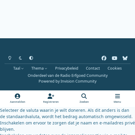
Heldere modus
Donkere modus
Systeemvoorkeur
f
y
b
a
o
l
Taal
Thema
Privacybeleid
Contact
Cookies
c
u
u
Onderdeel van de Radio Erfgoed Community
e
t
e
Powered by
Invision Community
b
u
s
o
b
k
o
e
y
Aanmelden
Registreren
Zoeken
Menu
k
Selecteer de valuta waarin je wilt doneren. Als dit anders is dan
de standaardvaluta, wordt het bedrag automatisch omgewisseld.
Inschakelen om ervoor te zorgen dat je naam en e-mailadres privé
blijven.