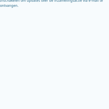
Inschakelen om updates over de inzamelingsactie via e-mail te
ontvangen.