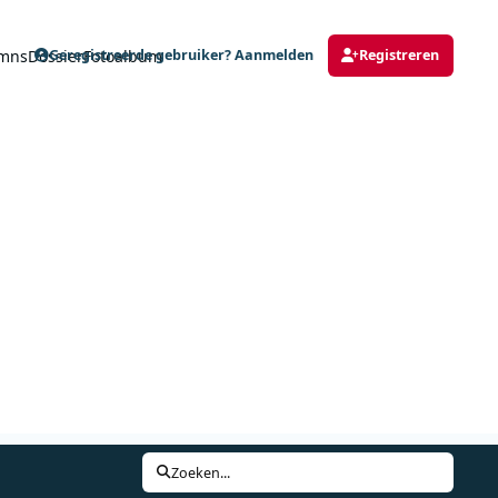
mns
Dossier
Fotoalbum
Geregistreerde gebruiker? Aanmelden
Registreren
Zoeken...