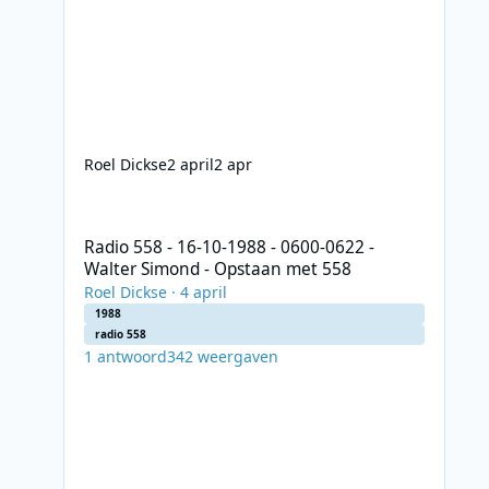
Roel Dickse
2 april
2 apr
Radio 558 - 16-10-1988 - 0600-0622 - Walter Simond - Op
Radio 558 - 16-10-1988 - 0600-0622 -
Walter Simond - Opstaan met 558
Roel Dickse
·
4 april
1988
radio 558
1
antwoord
342
weergaven