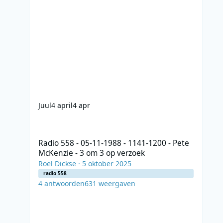
Juul
4 april
4 apr
Radio 558 - 05-11-1988 - 1141-1200 - Pete McKenzie - 3 o
Radio 558 - 05-11-1988 - 1141-1200 - Pete
McKenzie - 3 om 3 op verzoek
Roel Dickse
·
5 oktober 2025
radio 558
4
antwoorden
631
weergaven