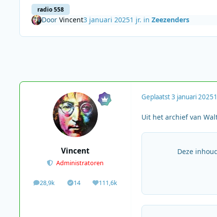
radio 558
Door
Vincent
3 januari 2025
1 jr.
in
Zeezenders
Geplaatst
3 januari 2025
1
Uit het archief van Wal
Vincent
Deze inhoud
Administratoren
28,9k
14
111,6k
berichten
Solutions
Waardering