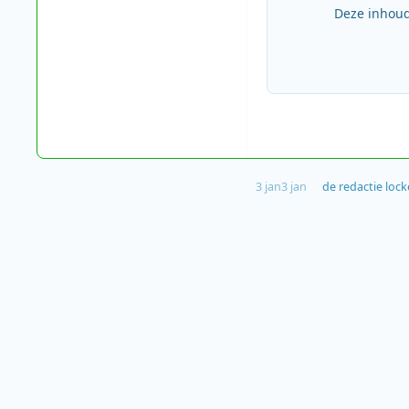
Deze inhoud
3 jan
3 jan
de redactie
lock