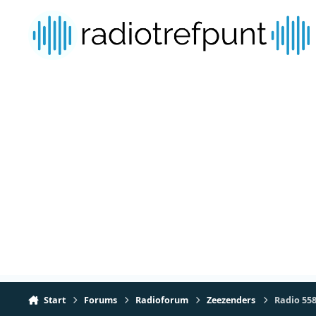
Spring naar bijdragen
Start
Forums
Radioforum
Zeezenders
Radio 558