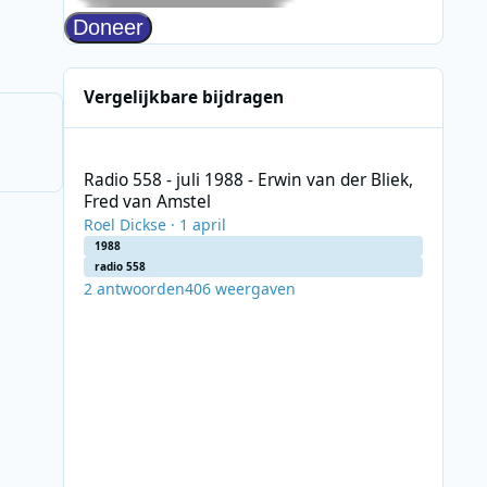
Vergelijkbare bijdragen
Radio 558 - juli 1988 - Erwin van der Bliek, Fred van Amste
Radio 558 - juli 1988 - Erwin van der Bliek,
Fred van Amstel
Roel Dickse
·
1 april
1988
radio 558
2
antwoorden
406
weergaven