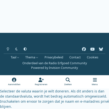
Heldere modus
Donkere modus
Systeemvoorkeur
f
y
b
a
o
l
Taal
Thema
Privacybeleid
Contact
Cookies
c
u
u
Onderdeel van de Radio Erfgoed Community
e
t
e
Powered by
Invision Community
b
u
s
o
b
k
o
e
y
Aanmelden
Registreren
Zoeken
Menu
k
Selecteer de valuta waarin je wilt doneren. Als dit anders is dan
de standaardvaluta, wordt het bedrag automatisch omgewisseld.
Inschakelen om ervoor te zorgen dat je naam en e-mailadres privé
blijven.