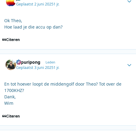
Geplaatst
2 juni 2025
1 jr.
Ok Theo,
Hoe laad je die accu op dan?
Citeren
Author stats
Sapuripong
Leden
Geplaatst
3 juni 2025
1 jr.
En tot hoever loopt de middengolf door Theo? Tot over de
1700KHZ?
Dank,
Wim
Citeren
Author stats