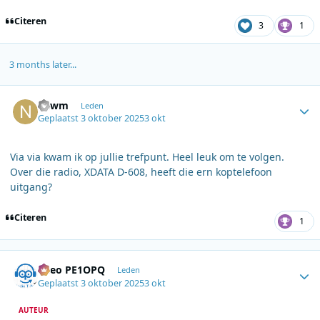
Citeren
3
1
3 months later...
Author stats
nawm
Leden
Geplaatst
3 oktober 2025
3 okt
Via via kwam ik op jullie trefpunt. Heel leuk om te volgen.
Over die radio, XDATA D-608, heeft die ern koptelefoon
uitgang?
Citeren
1
Author stats
Theo PE1OPQ
Leden
Geplaatst
3 oktober 2025
3 okt
AUTEUR