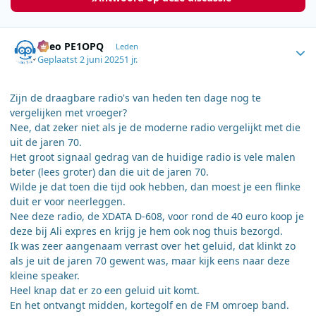
Author stats
Theo PE1OPQ
Leden
Geplaatst
2 juni 2025
1 jr.
Zijn de draagbare radio's van heden ten dage nog te
vergelijken met vroeger?
Nee, dat zeker niet als je de moderne radio vergelijkt met die
uit de jaren 70.
Het groot signaal gedrag van de huidige radio is vele malen
beter (lees groter) dan die uit de jaren 70.
Wilde je dat toen die tijd ook hebben, dan moest je een flinke
duit er voor neerleggen.
Nee deze radio, de XDATA D-608, voor rond de 40 euro koop je
deze bij Ali expres en krijg je hem ook nog thuis bezorgd.
Ik was zeer aangenaam verrast over het geluid, dat klinkt zo
als je uit de jaren 70 gewent was, maar kijk eens naar deze
kleine speaker.
Heel knap dat er zo een geluid uit komt.
En het ontvangt midden, kortegolf en de FM omroep band.