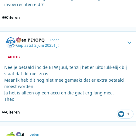
invoerrechten e.d.?
Citeren
Author stats
Theo PE1OPQ
Leden
Geplaatst
2 juni 2025
1 jr.
AUTEUR
Nee je betaald inc de BTW Juul, tenzij het er uitdrukkelijk bij
staat dat dit niet zo is.
Maar ik heb dit nog niet mee gemaakt dat er extra betaald
moest worden.
Ja het is alleen op een accu en die gaat erg lang mee.
Theo
Citeren
1
Author stats
Juul
Leden