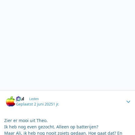
Author stats
Juul
Leden
Geplaatst
2 juni 2025
1 jr.
Zier er mooi uit Theo.
Ik heb nog even gezocht. Alleen op batterijen?
Maar Ali, ik heb nog nooit zoiets gedaan. Hoe gaat dat? En