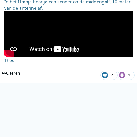
In het filmpje hoor je een zender op de middengolf, 10 meter
van de antenne af.
Theo
Citeren
2
1