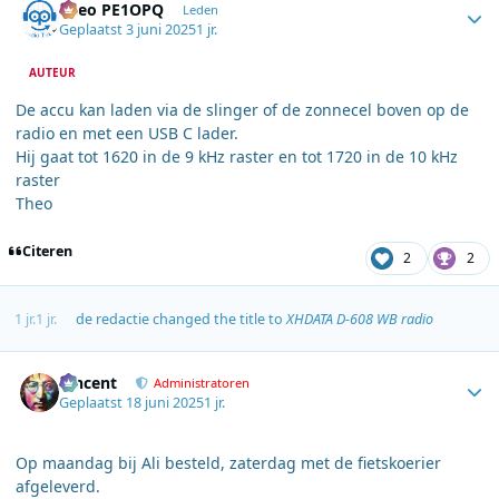
Theo PE1OPQ
Leden
Geplaatst
3 juni 2025
1 jr.
AUTEUR
De accu kan laden via de slinger of de zonnecel boven op de
radio en met een USB C lader.
Hij gaat tot 1620 in de 9 kHz raster en tot 1720 in de 10 kHz
raster
Theo
Citeren
2
2
1 jr.
1 jr.
de redactie
changed the title to
XHDATA D-608 WB radio
Author stats
Vincent
Administratoren
Geplaatst
18 juni 2025
1 jr.
Op maandag bij Ali besteld, zaterdag met de fietskoerier
afgeleverd.