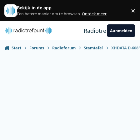
Spring naar bijdragen
Bekijk in de app
×
Sl
Een betere manier om te browsen.
Ontdek meer
.
Radiotrefpunt
Aanmelden
Start
Forums
Radioforum
Stamtafel
XHDATA D-608 