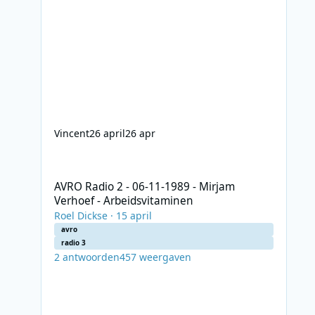
Vincent
26 april
26 apr
AVRO Radio 2 - 06-11-1989 - Mirjam Verhoef - Arbeidsvit
AVRO Radio 2 - 06-11-1989 - Mirjam
Verhoef - Arbeidsvitaminen
Roel Dickse
·
15 april
avro
radio 3
2
antwoorden
457
weergaven