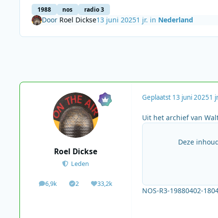
1988
nos
radio 3
Door
Roel Dickse
13 juni 2025
1 jr.
in
Nederland
Geplaatst
13 juni 2025
1 jr
Uit het archief van Wal
Deze inhoud
Roel Dickse
Leden
6,9k
2
33,2k
berichten
Solutions
Waardering
NOS-R3-19880402-1804-