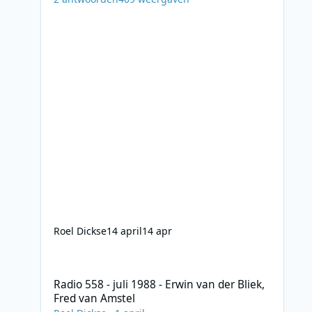
Roel Dickse
14 april
14 apr
Radio 558 - juli 1988 - Erwin van der Bliek, Fred van Amste
Radio 558 - juli 1988 - Erwin van der Bliek,
Fred van Amstel