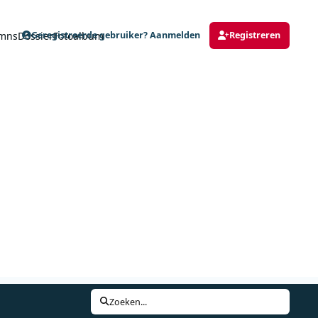
mns
Dossier
Fotoalbum
Geregistreerde gebruiker? Aanmelden
Registreren
Zoeken...