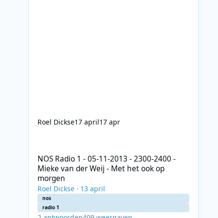
Roel Dickse
17 april
17 apr
NOS Radio 1 - 05-11-2013 - 2300-2400 - Mieke van der Wei
NOS Radio 1 - 05-11-2013 - 2300-2400 -
Mieke van der Weij - Met het ook op
morgen
Roel Dickse
·
13 april
nos
radio 1
2
antwoorden
409
weergaven