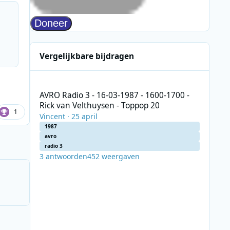
Vergelijkbare bijdragen
AVRO Radio 3 - 16-03-1987 - 1600-1700 - Rick van Velthuy
AVRO Radio 3 - 16-03-1987 - 1600-1700 -
Rick van Velthuysen - Toppop 20
1
Vincent
·
25 april
1987
avro
radio 3
3
antwoorden
452
weergaven