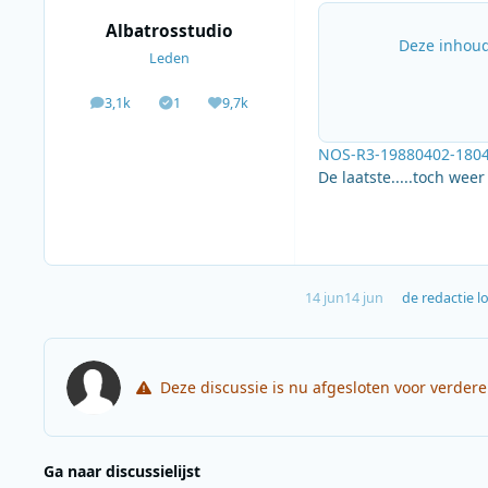
Albatrosstudio
Deze inhoud
Leden
3,1k
1
9,7k
berichten
Solutions
Waardering
NOS-R3-19880402-1804-
De laatste.....toch weer
14 jun
14 jun
de redactie
lo
Deze discussie is nu afgesloten voor verder
Ga naar discussielijst