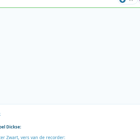
.
oel Dickse:
ter Zwart, vers van de recorder: