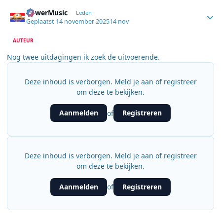
Author stats
PowerMusic
Leden
Geplaatst
14 november 2025
14 nov
AUTEUR
Nog twee uitdagingen ik zoek de uitvoerende.
Deze inhoud is verborgen. Meld je aan of registreer
om deze te bekijken.
Aanmelden
Registreren
of
Deze inhoud is verborgen. Meld je aan of registreer
om deze te bekijken.
Aanmelden
Registreren
of