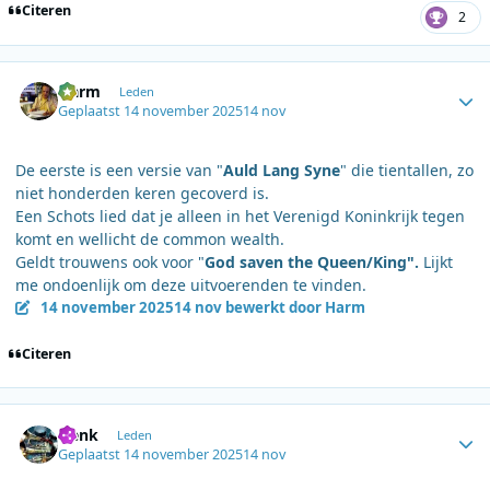
Citeren
2
Author stats
Harm
Leden
Geplaatst
14 november 2025
14 nov
De eerste is een versie van "
Auld Lang Syne
" die tientallen, zo
niet honderden keren gecoverd is.
Een Schots lied dat je alleen in het Verenigd Koninkrijk tegen
komt en wellicht de common wealth.
Geldt trouwens ook voor "
God saven the Queen/King".
Lijkt
me ondoenlijk om deze uitvoerenden te vinden.
14 november 2025
14 nov
bewerkt door Harm
Citeren
Author stats
Henk
Leden
Geplaatst
14 november 2025
14 nov