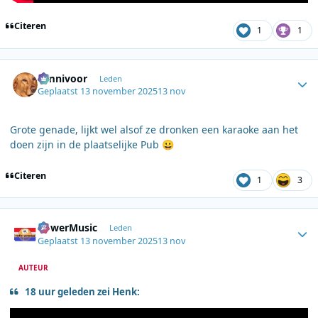
Citeren
1
1
Author stats
Omnivoor
Leden
Geplaatst
13 november 2025
13 nov
Grote genade, lijkt wel alsof ze dronken een karaoke aan het
doen zijn in de plaatselijke Pub
😀
Citeren
1
3
Author stats
PowerMusic
Leden
Geplaatst
13 november 2025
13 nov
AUTEUR
18 uur geleden zei Henk: