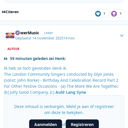
Citeren
1
1
Author stats
PowerMusic
Leden
Geplaatst
14 november 2025
14 nov
AUTEUR
59 minuten geleden zei Henk:
Ik heb ze toch gevonden denk ik.
The London Community Singers conducted by Glyn Jones
(solist: John Rorke) - Birthday And Celebration Record Part 2
For Other Festive Occasions - (a) The More We Are Together,
(b) Jolly Good Company, (c)
Auld Lang Syne
Deze inhoud is verborgen. Meld je aan of registreer
om deze te bekijken.
Aanmelden
Registreren
of