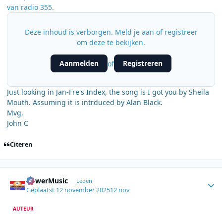
van radio 355.
Deze inhoud is verborgen. Meld je aan of registreer
om deze te bekijken.
Aanmelden
Registreren
of
Just looking in Jan-Fre's Index, the song is I got you by Sheila
Mouth. Assuming it is intrduced by Alan Black.
Mvg,
John C
Citeren
Author stats
PowerMusic
Leden
Geplaatst
12 november 2025
12 nov
AUTEUR