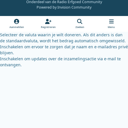
Onderdeel van de Radio Erfgoed Community
e
t
e
Powered by
Invision Community
b
u
s
o
b
k
o
e
y
Aanmelden
Registreren
Zoeken
Menu
k
Selecteer de valuta waarin je wilt doneren. Als dit anders is dan
de standaardvaluta, wordt het bedrag automatisch omgewisseld.
Inschakelen om ervoor te zorgen dat je naam en e-mailadres privé
blijven.
Inschakelen om updates over de inzamelingsactie via e-mail te
ontvangen.