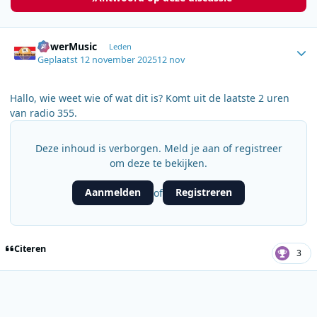
Author stats
PowerMusic
Leden
Geplaatst
12 november 2025
12 nov
Hallo, wie weet wie of wat dit is? Komt uit de laatste 2 uren
van radio 355.
Deze inhoud is verborgen. Meld je aan of registreer
om deze te bekijken.
Aanmelden
Registreren
of
Citeren
3