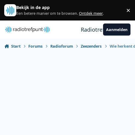
Spring naar bijdragen
Bekijk in de app
×
Sl
Een betere manier om te browsen.
Ontdek meer
.
Radiotrefpunt
Aanmelden
Start
Forums
Radioforum
Zeezenders
Wie herkent d