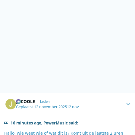
Author stats
JOCOOLE
Leden
Geplaatst
12 november 2025
12 nov
16 minutes ago, PowerMusic said:
Hallo, wie weet wie of wat dit is? Komt uit de laatste 2 uren