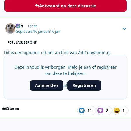
Antwoord op deze discussie
Author stats
Ben
Leden
Geplaatst
16 januari
16 jan
POPULAIR BERICHT
Dit is een opname uit het archief van Ad Couwenberg.
Deze inhoud is verborgen. Meld je aan of registreer
om deze te bekijken.
Aanmelden
Registreren
of
Citeren
14
9
1