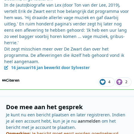
In de (auto)biografie van Lex (door Ton van der Lee, 2019),
vertelt Erik de Zwart eerst hoe belangrijk dat programma voor
hem was. 'Hij draaide allerlei vage muziek en gaf daarbij
uitleg.' En ruim honderd pagina's verder zegt hij later nog
eens een aflevering te hebben gehoord: 'Ik heb een uur lang
zo veel bagger voorbij horen komen ... vage muziek, gribus-
herrie.'
Dit zegt misschien meer over De Zwart dan over het
programma. De afleveringen die ikzelf heb gehoord vond ik
heel aangenaam.
16 januari
16 jan
bewerkt door Sylvester
Citeren
4
2
Doe mee aan het gesprek
Je kunt nu een bericht plaatsen en later registreren. Indien
je al een account hebt, kun je je nu
aanmelden
om het
bericht met je account te plaatsen.
Opmerking:
Je bericht moet eerst worden goedgekeurd