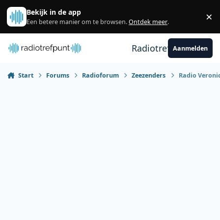
Spring naar bijdragen
Bekijk in de app
×
Sl
Een betere manier om te browsen.
Ontdek meer
.
Radiotrefpunt
Aanmelden
Start
Forums
Radioforum
Zeezenders
Radio Veronic