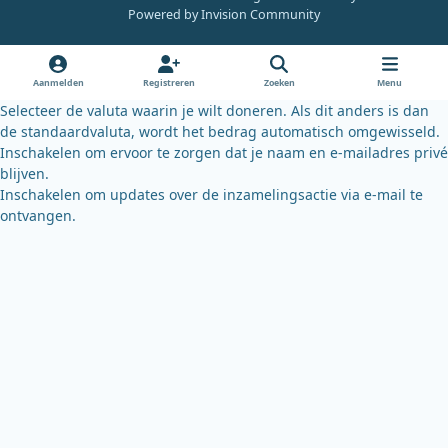
e
t
e
Powered by
Invision Community
b
u
s
o
b
k
o
e
y
Aanmelden
Registreren
Zoeken
Menu
k
Selecteer de valuta waarin je wilt doneren. Als dit anders is dan
de standaardvaluta, wordt het bedrag automatisch omgewisseld.
Inschakelen om ervoor te zorgen dat je naam en e-mailadres privé
blijven.
Inschakelen om updates over de inzamelingsactie via e-mail te
ontvangen.