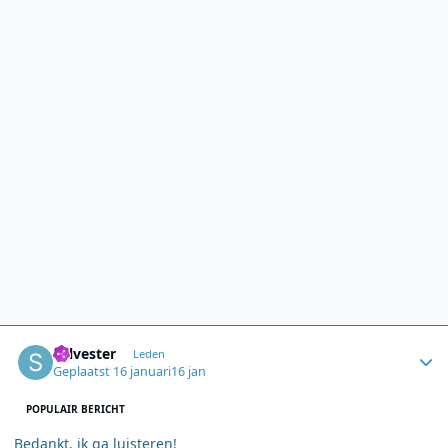
Author stats
Sylvester
Leden
Geplaatst
16 januari
16 jan
POPULAIR BERICHT
Bedankt, ik ga luisteren!