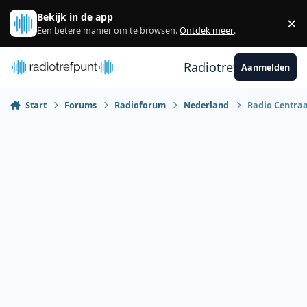
Spring naar bijdragen
Bekijk in de app
×
Sl
Een betere manier om te browsen.
Ontdek meer
.
Radiotrefpunt
Aanmelden
Start
Forums
Radioforum
Nederland
Radio Centraal