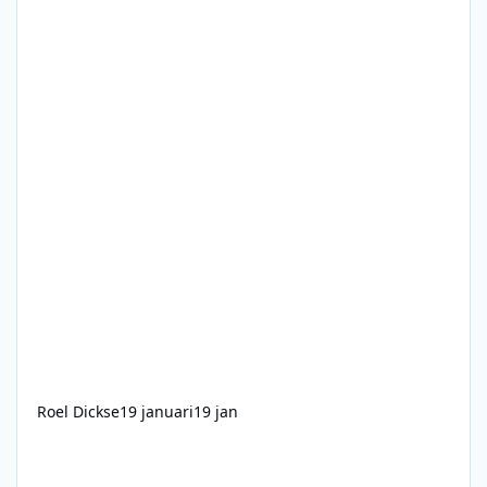
Roel Dickse
19 januari
19 jan
Radio Caroline 1978-09-24 1800-2100 Stuart Russel personal top