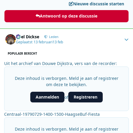
Nieuwe discussie starten
Antwoord op deze discussie
Author stats
Roel Dickse
Leden
Geplaatst
13 februari
13 feb
POPULAIR BERICHT
Uit het archief van Douwe Dijkstra, vers van de recorder:
Deze inhoud is verborgen. Meld je aan of registreer
om deze te bekijken.
Aanmelden
Registreren
of
Centraal-19790729-1400-1500-HaagseBuf-Fiesta
Deze inhoud is verborgen. Meld je aan of registreer