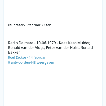
rauhfaser
23 februari
23 feb
Radio Delmare - 10-06-1979 - Kees Kaas Mulder, Ronald van der V
Radio Delmare - 10-06-1979 - Kees Kaas Mulder,
Ronald van der Vlugt, Peter van der Holst, Ronald
Bakker
Roel Dickse
·
14 februari
0
antwoorden
448
weergaven