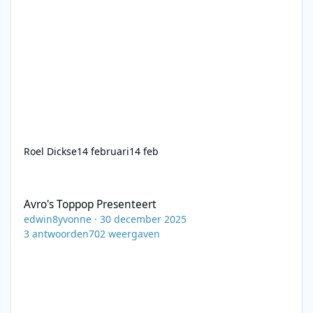
Roel Dickse
14 februari
14 feb
Avro's Toppop Presenteert
Avro's Toppop Presenteert
edwin8yvonne
·
30 december 2025
3
antwoorden
702
weergaven