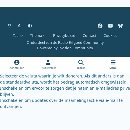
Heldere modus
Donkere modus
Systeemvoorkeur
f
y
b
a
o
l
Taal
Thema
Privacybeleid
Contact
Cookies
c
u
u
Onderdeel van de Radio Erfgoed Community
e
t
e
Powered by
Invision Community
b
u
s
o
b
k
o
e
y
Aanmelden
Registreren
Zoeken
Menu
k
Selecteer de valuta waarin je wilt doneren. Als dit anders is dan
de standaardvaluta, wordt het bedrag automatisch omgewisseld.
Inschakelen om ervoor te zorgen dat je naam en e-mailadres privé
blijven.
Inschakelen om updates over de inzamelingsactie via e-mail te
ontvangen.