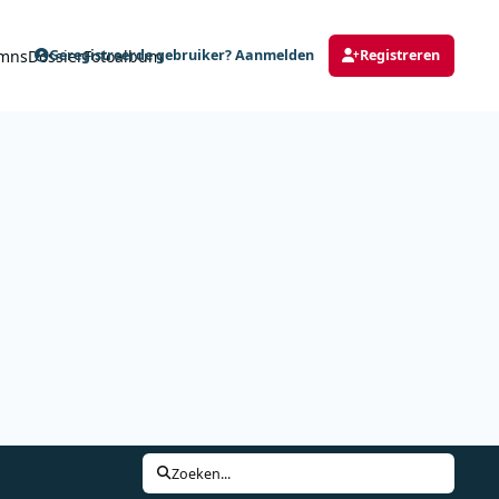
mns
Dossier
Fotoalbum
Geregistreerde gebruiker? Aanmelden
Registreren
Zoeken...