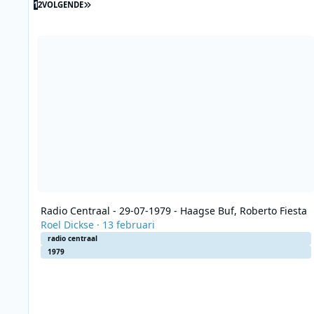
LAATSTE PAGINA
1
2
VOLGENDE
Radio Centraal - 29-07-1979 - Haagse Buf, Roberto Fiesta
Radio Centraal - 29-07-1979 - Haagse Buf, Roberto Fiesta
Roel Dickse
·
13 februari
radio centraal
1979