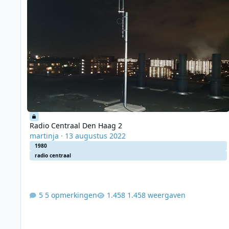
Radio Centraal Den Haag 2
martinja
·
13 augustus 2022
1980
radio centraal
5 opmerkingen
1.458 weergaven