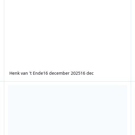
Henk van 't Ende
16 december 2025
16 dec
Radio Centraal Den Haag 1977 07 03 12,5 jaar top 40 - Jos van
R