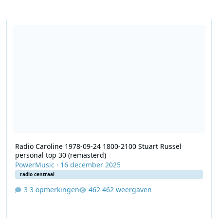
Radio Caroline 1978-09-24 1800-2100 Stuart Russel personal top
R
Radio Caroline 1978-09-24 1800-2100 Stuart Russel
personal top 30 (remasterd)
PowerMusic
·
16 december 2025
radio centraal
3 opmerkingen
462 weergaven