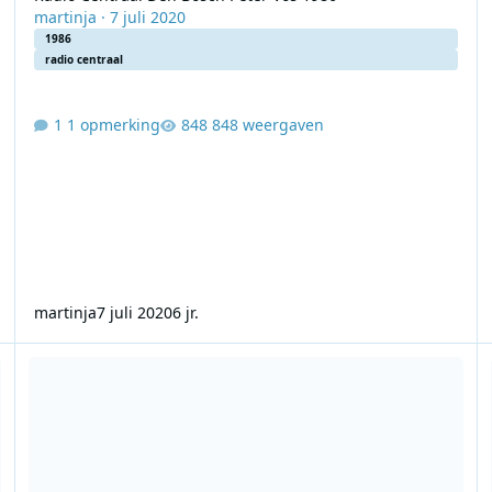
martinja
·
7 juli 2020
1986
radio centraal
1 opmerking
848 weergaven
martinja
7 juli 2020
6 jr.
Radio Centraal Den Haag 1977 - 1980
Ra