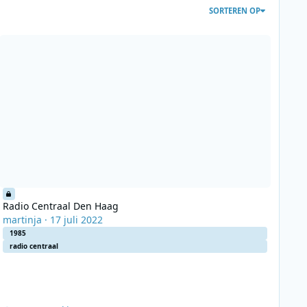
SORTEREN OP
 30 (remasterd)
adio Centraal Den Haag
Radio Centraal Den Haag
martinja
·
17 juli 2022
1985
radio centraal