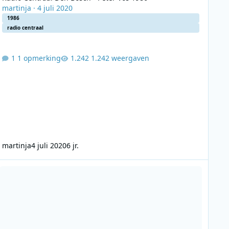
martinja
·
4 juli 2020
1986
radio centraal
1 opmerking
1.242 weergaven
martinja
4 juli 2020
6 jr.
dio Centraal Eindhoven - 1980-1983 - Historie Compilatie Muziek E