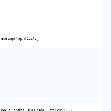
martinja
7 april 2021
5 jr.
dio Centraal Den Bosch - Peter Vos 1986
Radio Centraal Den Bosch - Peter Vos 1986