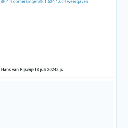
4 opmerkingen
1.624 weergaven
Hans van Rijswijk
18 juli 2024
2 jr.
 Bergenhenegouwen
adio Centraal Den Haag - Tony Houston 1983