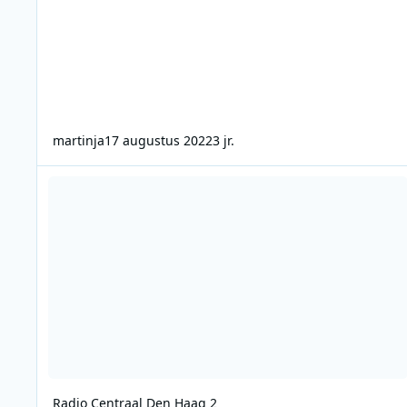
martinja
17 augustus 2022
3 jr.
Radio Centraal Den Haag 2
Radio Centraal Den Haag 2