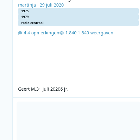
martinja
·
29 juli 2020
1975
1979
radio centraal
4 opmerkingen
1.840 weergaven
Geert M.
31 juli 2020
6 jr.
Radio Centraal Den Haag