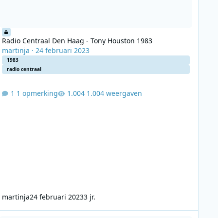
Radio Centraal Den Haag - Tony Houston 1983
martinja
·
24 februari 2023
1983
radio centraal
1 opmerking
1.004 weergaven
martinja
24 februari 2023
3 jr.
dio Centraal Eindhoven - 13 09 1981