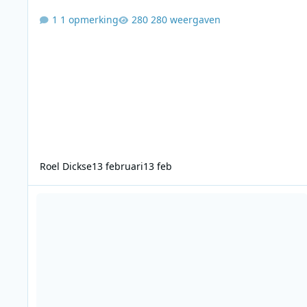
1 opmerking
280 weergaven
Roel Dickse
13 februari
13 feb
Radio Centraal Den Haag