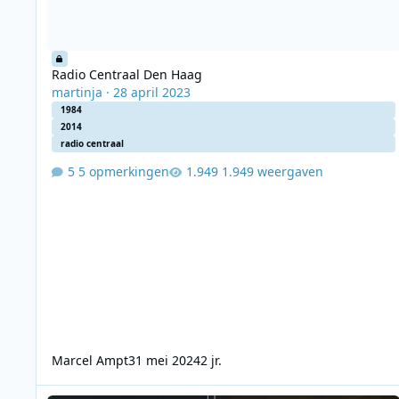
Radio Centraal Den Haag
martinja
·
28 april 2023
1984
2014
radio centraal
5 opmerkingen
1.949 weergaven
Marcel Ampt
31 mei 2024
2 jr.
Radio Centraal Den Haag 2