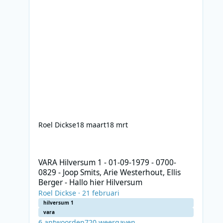
Roel Dickse
18 maart
18 mrt
VARA Hilversum 1 - 01-09-1979 - 0700-0829 - Joop Smits, Ar
VARA Hilversum 1 - 01-09-1979 - 0700-
0829 - Joop Smits, Arie Westerhout, Ellis
Berger - Hallo hier Hilversum
Roel Dickse
·
21 februari
hilversum 1
vara
6
antwoorden
720
weergaven