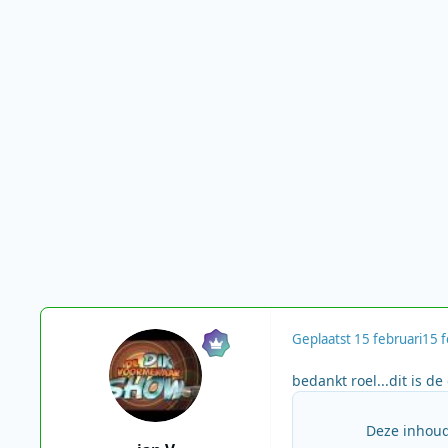
Geplaatst
15 februari
15 
bedankt roel...dit is d
Deze inhoud