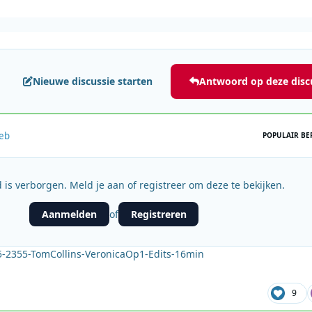
Nieuwe discussie starten
Antwoord op deze disc
feb
POPULAIR BE
 is verborgen. Meld je aan of registreer om deze te bekijken.
Aanmelden
Registreren
of
-2355-TomCollins-VeronicaOp1-Edits-16min
9