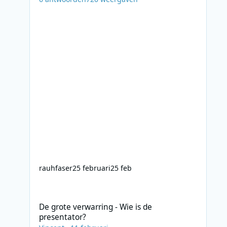
rauhfaser
25 februari
25 feb
De grote verwarring - Wie is de presentator?
De grote verwarring - Wie is de
presentator?