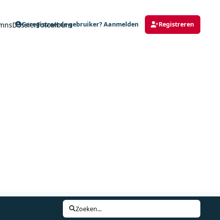
mns
Dossier
Fotoalbum
Geregistreerde gebruiker? Aanmelden
Registreren
Zoeken...