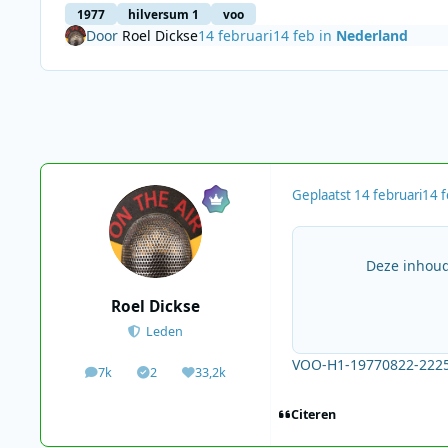
1977
hilversum 1
voo
Door
Roel Dickse
14 februari
14 feb
in
Nederland
Geplaatst
14 februari
14 
Deze inhoud
Roel Dickse
Leden
VOO-H1-19770822-2225
7k
2
33,2k
berichten
Solutions
Waardering
Citeren