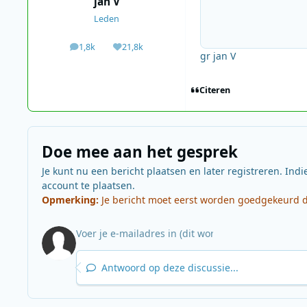
jan V
Leden
1,8k
21,8k
berichten
Waardering
gr jan V
Citeren
Doe mee aan het gesprek
Je kunt nu een bericht plaatsen en later registreren. Indi
account te plaatsen.
Opmerking:
Je bericht moet eerst worden goedgekeurd do
Antwoord op deze discussie...