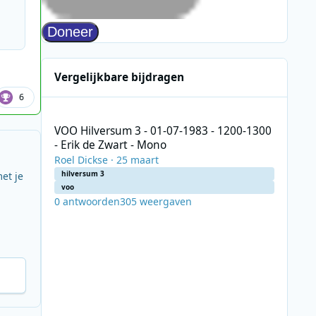
Vergelijkbare bijdragen
6
VOO Hilversum 3 - 01-07-1983 - 1200-1300 - Erik de Zwart
VOO Hilversum 3 - 01-07-1983 - 1200-1300
- Erik de Zwart - Mono
Roel Dickse
·
25 maart
hilversum 3
et je
voo
0
antwoorden
305
weergaven