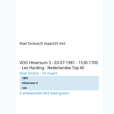
Roel Dickse
25 maart
25 mrt
VOO Hilversum 3 - 03-07-1981 - 1530-1700 - Lex Harding 
VOO Hilversum 3 - 03-07-1981 - 1530-1700
- Lex Harding - Nederlandse Top 40
Roel Dickse
·
18 maart
1981
hilversum 3
voo
0
antwoorden
363
weergaven