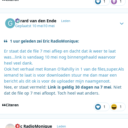
1
1
Author stats
Gerard van den Ende
Leden
Geplaatst
10 mei
10 mei
1 uur geleden zei Eric RadioMonique:
Er staat dat de file 7 mei afliep en dacht dat ik weer te laat
was...link is vandaag 10 mei nog binnengehaald waarvoor
heel veel dank.
Ook het verhaal met Ronan O'Rahilly in 1 van de files,super.Als
iemand te laat is voor downloaden stuur me dan maar een
bericht als dit ok is voor de uploader mijn naamgenoot.
Nee, er staat vermeld:
Link is geldig 30 dagen na 7 mei
. Niet
dat de file op 7 mei afloopt. Toch heel wat anders.
Citeren
1
1
Author stats
Eric RadioMonique
Leden