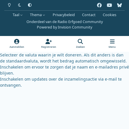
Heldere modus
Donkere modus
Systeemvoorkeur
f
y
b
a
o
l
Taal
Thema
Privacybeleid
Contact
Cookies
c
u
u
Onderdeel van de Radio Erfgoed Community
e
t
e
Powered by
Invision Community
b
u
s
o
b
k
o
e
y
Aanmelden
Registreren
Zoeken
Menu
k
Selecteer de valuta waarin je wilt doneren. Als dit anders is dan
de standaardvaluta, wordt het bedrag automatisch omgewisseld.
Inschakelen om ervoor te zorgen dat je naam en e-mailadres privé
blijven.
Inschakelen om updates over de inzamelingsactie via e-mail te
ontvangen.