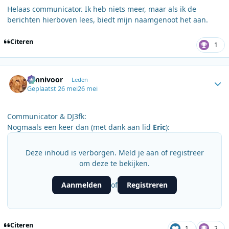
Helaas communicator. Ik heb niets meer, maar als ik de
berichten hierboven lees, biedt mijn naamgenoot het aan.
Citeren
1
Author stats
Omnivoor
Leden
Geplaatst
26 mei
26 mei
Communicator & DJ3fk:
Nogmaals een keer dan (met dank aan lid
Eric
):
Deze inhoud is verborgen. Meld je aan of registreer
om deze te bekijken.
Aanmelden
Registreren
of
Citeren
1
2