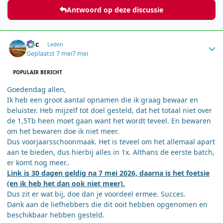
Antwoord op deze discussie
Author stats
Eric
Leden
Geplaatst
7 mei
7 mei
POPULAIR BERICHT
Goedendag allen,
Ik heb een groot aantal opnamen die ik graag bewaar en
beluister. Heb mijzelf tot doel gesteld, dat het totaal niet over
de 1,5Tb heen moet gaan want het wordt teveel. En bewaren
om het bewaren doe ik niet meer.
Dus voorjaarsschoonmaak. Het is teveel om het allemaal apart
aan te bieden, dus hierbij alles in 1x. Althans de eerste batch,
er komt nog meer..
Link is 30 dagen geldig na 7 mei 2026, daarna is het foetsie
(en ik heb het dan ook niet meer).
Dus zit er wat bij, doe dan je voordeel ermee. Succes.
Dank aan de liefhebbers die dit ooit hebben opgenomen en
beschikbaar hebben gesteld.