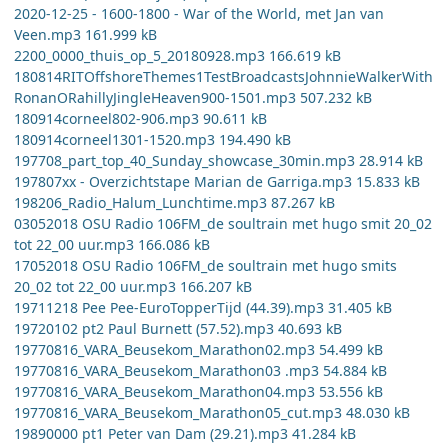
2020-12-25 - 1600-1800 - War of the World, met Jan van
Veen.mp3 161.999 kB
2200_0000_thuis_op_5_20180928.mp3 166.619 kB
180814RITOffshoreThemes1TestBroadcastsJohnnieWalkerWith
RonanORahillyJingleHeaven900-1501.mp3 507.232 kB
180914corneel802-906.mp3 90.611 kB
180914corneel1301-1520.mp3 194.490 kB
197708_part_top_40_Sunday_showcase_30min.mp3 28.914 kB
197807xx - Overzichtstape Marian de Garriga.mp3 15.833 kB
198206_Radio_Halum_Lunchtime.mp3 87.267 kB
03052018 OSU Radio 106FM_de soultrain met hugo smit 20_02
tot 22_00 uur.mp3 166.086 kB
17052018 OSU Radio 106FM_de soultrain met hugo smits
20_02 tot 22_00 uur.mp3 166.207 kB
19711218 Pee Pee-EuroTopperTijd (44.39).mp3 31.405 kB
19720102 pt2 Paul Burnett (57.52).mp3 40.693 kB
19770816_VARA_Beusekom_Marathon02.mp3 54.499 kB
19770816_VARA_Beusekom_Marathon03 .mp3 54.884 kB
19770816_VARA_Beusekom_Marathon04.mp3 53.556 kB
19770816_VARA_Beusekom_Marathon05_cut.mp3 48.030 kB
19890000 pt1 Peter van Dam (29.21).mp3 41.284 kB