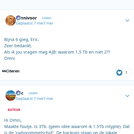
Author stats
Omnivoor
Leden
Geplaatst
7 mei
7 mei
Bijna 6 gieg, Eric.
Zeer bedankt.
Als ik jou vragen mag AJB: waarom 1,5 Tb en niet 2??
Omni
Citeren
1
Author stats
Eric
Leden
Geplaatst
7 mei
7 mei
AUTEUR
Hi Omni,
Maakte foutje. Is 3Tb. (geen idee waarom ik 1.5Tb intypte). Dat
is de 'radiorommelschijf'. De backups staan op de lokale