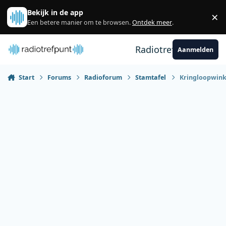
Spring naar bijdragen
Bekijk in de app
×
Sl
Een betere manier om te browsen.
Ontdek meer
.
Radiotrefpunt
Aanmelden
Start
Forums
Radioforum
Stamtafel
Kringloopwinke