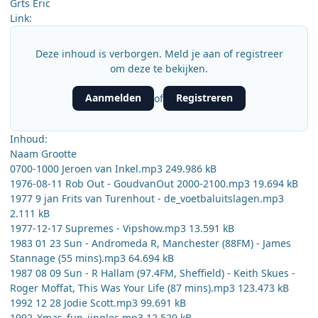
Grts Eric
Link:
Deze inhoud is verborgen. Meld je aan of registreer
om deze te bekijken.
Aanmelden
Registreren
of
Inhoud:
Naam Grootte
0700-1000 Jeroen van Inkel.mp3 249.986 kB
1976-08-11 Rob Out - GoudvanOut 2000-2100.mp3 19.694 kB
1977 9 jan Frits van Turenhout - de_voetbaluitslagen.mp3
2.111 kB
1977-12-17 Supremes - Vipshow.mp3 13.591 kB
1983 01 23 Sun - Andromeda R, Manchester (88FM) - James
Stannage (55 mins).mp3 64.694 kB
1987 08 09 Sun - R Hallam (97.4FM, Sheffield) - Keith Skues -
Roger Moffat, This Was Your Life (87 mins).mp3 123.473 kB
1992 12 28 Jodie Scott.mp3 99.691 kB
1992_Xmas_fun_jingles.mp3 12.529 kB