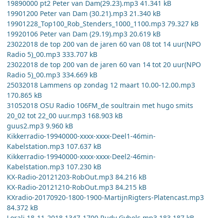
19890000 pt2 Peter van Dam(29.23).mp3 41.341 kB
19901200 Peter van Dam (30.21).mp3 21.340 kB
19901228_Top100_Rob_Stenders_1000_1100.mp3 79.327 kB
19920106 Peter van Dam (29.19).mp3 20.619 kB
23022018 de top 200 van de jaren 60 van 08 tot 14 uur(NPO
Radio 5)_00.mp3 333.707 kB
23022018 de top 200 van de jaren 60 van 14 tot 20 uur(NPO
Radio 5)_00.mp3 334.669 kB
25032018 Lammens op zondag 12 maart 10.00-12.00.mp3
170.865 kB
31052018 OSU Radio 106FM_de soultrain met hugo smits
20_02 tot 22_00 uur.mp3 168.903 kB
guus2.mp3 9.960 kB
Kikkerradio-19940000-xxxx-xxxx-Deel1-46min-
Kabelstation.mp3 107.637 kB
Kikkerradio-19940000-xxxx-xxxx-Deel2-46min-
Kabelstation.mp3 107.230 kB
KX-Radio-20121203-RobOut.mp3 84.216 kB
KX-Radio-20121210-RobOut.mp3 84.215 kB
KXradio-20170920-1800-1900-MartijnRigters-Platencast.mp3
84.372 kB
Lorali 18-11-2018 1347-1700 Rudy Gybels.mp3 183.187 kB