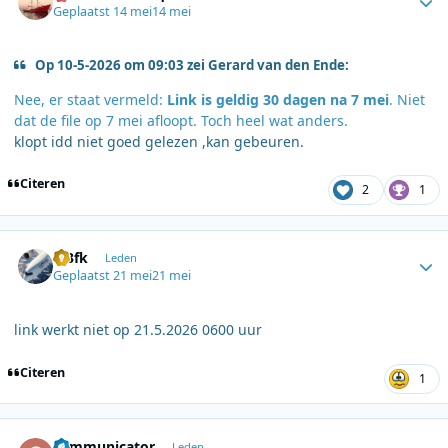
Geplaatst
14 mei
14 mei
Op 10-5-2026 om 09:03 zei Gerard van den Ende:
Nee, er staat vermeld:
Link is geldig 30 dagen na 7 mei
. Niet
dat de file op 7 mei afloopt. Toch heel wat anders.
klopt idd niet goed gelezen ,kan gebeuren.
Citeren
2
1
Author stats
dj3fk
Leden
Geplaatst
21 mei
21 mei
link werkt niet op 21.5.2026 0600 uur
Citeren
1
Author stats
communicator
Leden