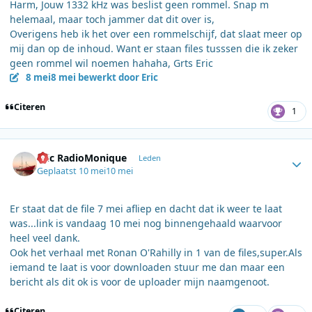
Harm, Jouw 1332 kHz was beslist geen rommel. Snap m
helemaal, maar toch jammer dat dit over is,
Overigens heb ik het over een rommelschijf, dat slaat meer op
mij dan op de inhoud. Want er staan files tusssen die ik zeker
geen rommel wil noemen hahaha, Grts Eric
8 mei
8 mei
bewerkt door Eric
Citeren
1
Author stats
Eric RadioMonique
Leden
Geplaatst
10 mei
10 mei
Er staat dat de file 7 mei afliep en dacht dat ik weer te laat
was...link is vandaag 10 mei nog binnengehaald waarvoor
heel veel dank.
Ook het verhaal met Ronan O'Rahilly in 1 van de files,super.Als
iemand te laat is voor downloaden stuur me dan maar een
bericht als dit ok is voor de uploader mijn naamgenoot.
Citeren