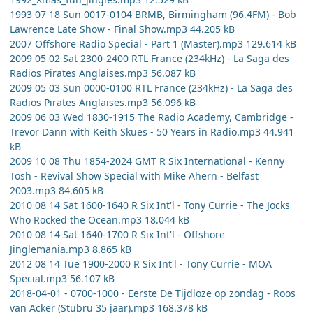
1993 07 18 Sun 0017-0104 BRMB, Birmingham (96.4FM) - Bob
Lawrence Late Show - Final Show.mp3 44.205 kB
2007 Offshore Radio Special - Part 1 (Master).mp3 129.614 kB
2009 05 02 Sat 2300-2400 RTL France (234kHz) - La Saga des
Radios Pirates Anglaises.mp3 56.087 kB
2009 05 03 Sun 0000-0100 RTL France (234kHz) - La Saga des
Radios Pirates Anglaises.mp3 56.096 kB
2009 06 03 Wed 1830-1915 The Radio Academy, Cambridge -
Trevor Dann with Keith Skues - 50 Years in Radio.mp3 44.941
kB
2009 10 08 Thu 1854-2024 GMT R Six International - Kenny
Tosh - Revival Show Special with Mike Ahern - Belfast
2003.mp3 84.605 kB
2010 08 14 Sat 1600-1640 R Six Int'l - Tony Currie - The Jocks
Who Rocked the Ocean.mp3 18.044 kB
2010 08 14 Sat 1640-1700 R Six Int'l - Offshore
Jinglemania.mp3 8.865 kB
2012 08 14 Tue 1900-2000 R Six Int'l - Tony Currie - MOA
Special.mp3 56.107 kB
2018-04-01 - 0700-1000 - Eerste De Tijdloze op zondag - Roos
van Acker (Stubru 35 jaar).mp3 168.378 kB