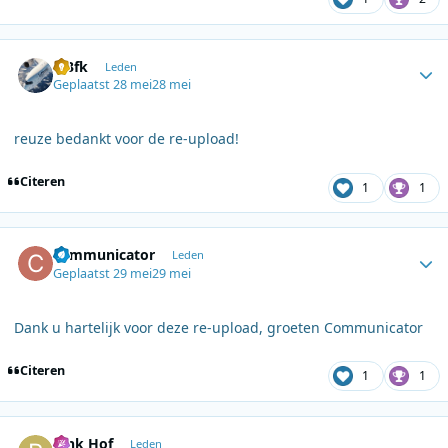
Author stats
dj3fk
Leden
Geplaatst
28 mei
28 mei
reuze bedankt voor de re-upload!
Citeren
1
1
Author stats
communicator
Leden
Geplaatst
29 mei
29 mei
Dank u hartelijk voor deze re-upload, groeten Communicator
Citeren
1
1
Author stats
Rink Hof
Leden