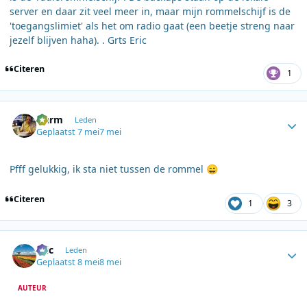
server en daar zit veel meer in, maar mijn rommelschijf is de
'toegangslimiet' als het om radio gaat (een beetje streng naar
jezelf blijven haha). . Grts Eric
Citeren
1
Author stats
Harm
Leden
Geplaatst
7 mei
7 mei
Pfff gelukkig, ik sta niet tussen de rommel
😄
Citeren
1
3
Author stats
Eric
Leden
Geplaatst
8 mei
8 mei
AUTEUR