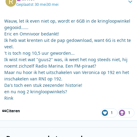
Geplaatst
30 mei
30 mei
Wauw, let ik even niet op, wordt er 6GB in de kringloopwinkel
gegooid......
Eric en Omnivoor bedankt!
Ik heb wat krenten uit de pap gedownload, want 6G is echt te
veel.
't is toch nog 10,5 uur geworden...
Ik wist niet wat "guus2" was, ik weet het nog steeds niet, hij
noemt zichzelf Radio Marina. Een FM-piraat?
Maar nu hoor ik het uitschakelen van Veronica op 192 en het
inschakelen van RNI op 192.
Da's toch een stuk zeezender historie!
en nu nog 2 kringloopwinkels?
Rink
Citeren
1
1