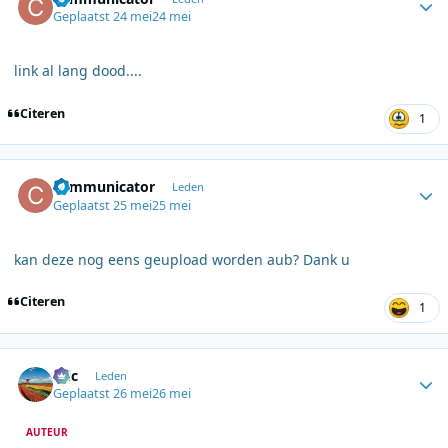
Geplaatst
24 mei
24 mei
link al lang dood....
Citeren
1
Author stats
communicator
Leden
Geplaatst
25 mei
25 mei
kan deze nog eens geupload worden aub? Dank u
Citeren
1
Author stats
Eric
Leden
Geplaatst
26 mei
26 mei
AUTEUR