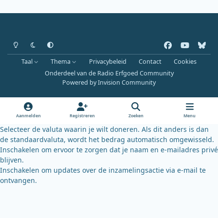
Heldere modus
Donkere modus
Systeemvoorkeur
f
y
b
a
o
l
Taal
Thema
Privacybeleid
Contact
Cookies
c
u
u
Onderdeel van de Radio Erfgoed Community
e
t
e
Powered by
Invision Community
b
u
s
o
b
k
o
e
y
Aanmelden
Registreren
Zoeken
Menu
k
Selecteer de valuta waarin je wilt doneren. Als dit anders is dan
de standaardvaluta, wordt het bedrag automatisch omgewisseld.
Inschakelen om ervoor te zorgen dat je naam en e-mailadres privé
blijven.
Inschakelen om updates over de inzamelingsactie via e-mail te
ontvangen.