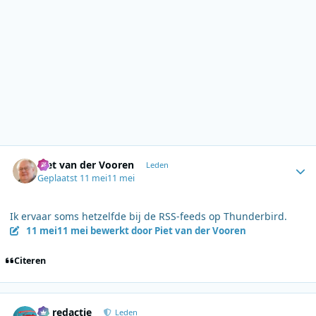
Author stats
Piet van der Vooren
Leden
Geplaatst
11 mei
11 mei
Ik ervaar soms hetzelfde bij de RSS-feeds op Thunderbird.
11 mei
11 mei
bewerkt door Piet van der Vooren
Citeren
Author stats
de redactie
Leden