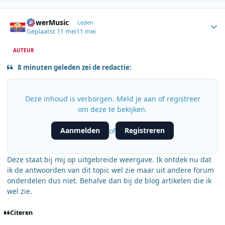
Author stats
PowerMusic
Leden
Geplaatst
11 mei
11 mei
AUTEUR
8 minuten geleden zei de redactie:
Deze inhoud is verborgen. Meld je aan of registreer
om deze te bekijken.
Aanmelden
Registreren
of
Deze staat bij mij op uitgebreide weergave. Ik ontdek nu dat
ik de antwoorden van dit topic wel zie maar uit andere forum
onderdelen dus niet. Behalve dan bij de blog artikelen die ik
wel zie.
Citeren