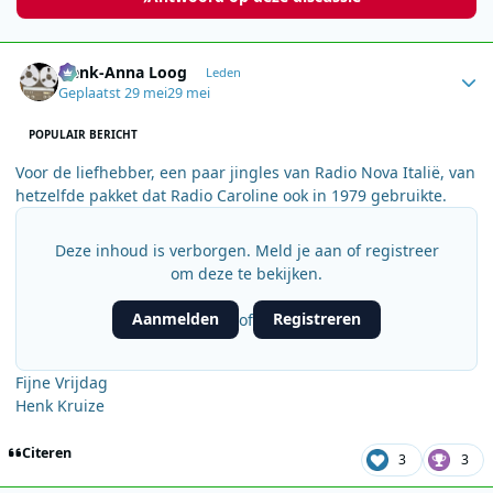
Author stats
Henk-Anna Loog
Leden
Geplaatst
29 mei
29 mei
POPULAIR BERICHT
Voor de liefhebber, een paar jingles van Radio Nova Italië, van
hetzelfde pakket dat Radio Caroline ook in 1979 gebruikte.
Deze inhoud is verborgen. Meld je aan of registreer
om deze te bekijken.
Aanmelden
Registreren
of
Fijne Vrijdag
Henk Kruize
Citeren
3
3