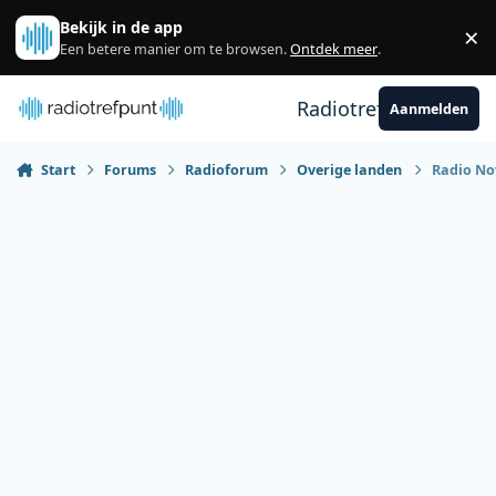
Spring naar bijdragen
Bekijk in de app
×
Sl
Een betere manier om te browsen.
Ontdek meer
.
Radiotrefpunt
Aanmelden
Start
Forums
Radioforum
Overige landen
Radio Nov