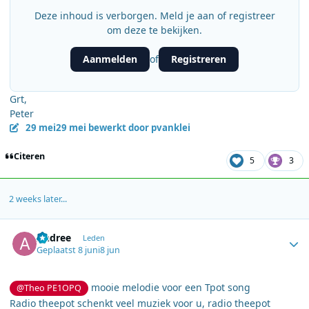
Deze inhoud is verborgen. Meld je aan of registreer
om deze te bekijken.
Aanmelden
Registreren
of
Grt,
Peter
29 mei
29 mei
bewerkt door pvanklei
Citeren
5
3
2 weeks later...
Author stats
Andree
Leden
Geplaatst
8 juni
8 jun
mooie melodie voor een Tpot song
@Theo PE1OPQ
Radio theepot schenkt veel muziek voor u, radio theepot