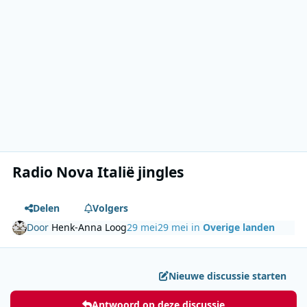
Radio Nova Italië jingles
Delen
Volgers
Door
Henk-Anna Loog
29 mei
29 mei
in
Overige landen
Nieuwe discussie starten
Antwoord op deze discussie