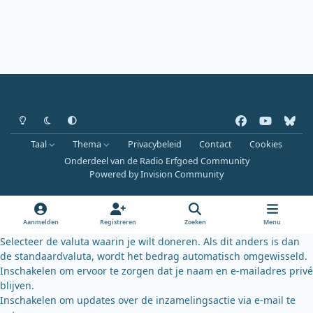
Heldere modus
Donkere modus
Systeemvoorkeur
f
y
b
a
o
l
Taal
Thema
Privacybeleid
Contact
Cookies
c
u
u
Onderdeel van de Radio Erfgoed Community
e
t
e
Powered by
Invision Community
b
u
s
o
b
k
o
e
y
Aanmelden
Registreren
Zoeken
Menu
k
Selecteer de valuta waarin je wilt doneren. Als dit anders is dan
de standaardvaluta, wordt het bedrag automatisch omgewisseld.
Inschakelen om ervoor te zorgen dat je naam en e-mailadres privé
blijven.
Inschakelen om updates over de inzamelingsactie via e-mail te