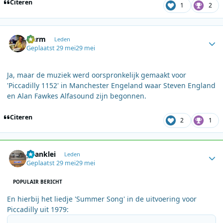
Citeren
1
2
Author stats
Harm
Leden
Geplaatst
29 mei
29 mei
Ja, maar de muziek werd oorspronkelijk gemaakt voor
'Piccadilly 1152' in Manchester Engeland waar Steven England
en Alan Fawkes Alfasound zijn begonnen.
Citeren
2
1
Author stats
pvanklei
Leden
Geplaatst
29 mei
29 mei
POPULAIR BERICHT
En hierbij het liedje 'Summer Song' in de uitvoering voor
Piccadilly uit 1979: