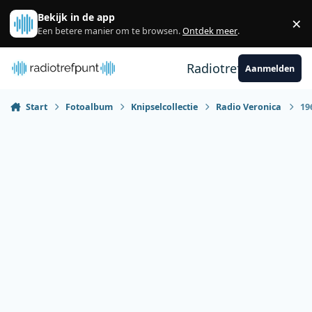
Spring naar bijdragen
Bekijk in de app
×
Sl
Een betere manier om te browsen.
Ontdek meer
.
Radiotrefpunt
Aanmelden
Start
Fotoalbum
Knipselcollectie
Radio Veronica
19