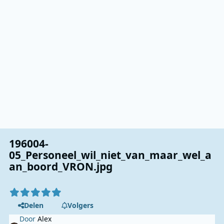
196004-
05_Personeel_wil_niet_van_maar_wel_a
an_boord_VRON.jpg
Delen
Volgers
Door
Alex