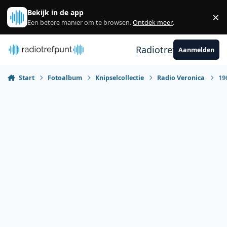
Spring naar bijdragen
Bekijk in de app
×
Sl
Een betere manier om te browsen.
Ontdek meer
.
Radiotrefpunt
Aanmelden
Start
Fotoalbum
Knipselcollectie
Radio Veronica
19