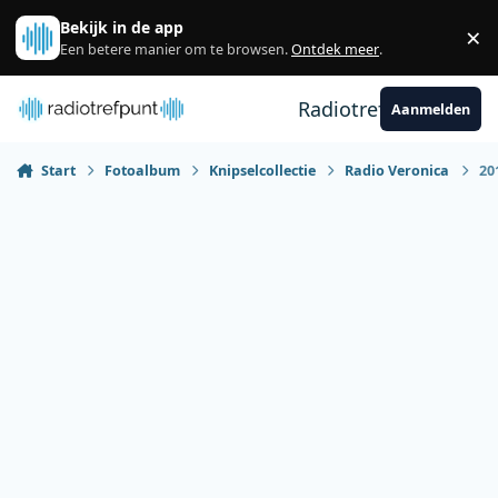
Spring naar bijdragen
Bekijk in de app
×
Sl
Een betere manier om te browsen.
Ontdek meer
.
Radiotrefpunt
Aanmelden
Start
Fotoalbum
Knipselcollectie
Radio Veronica
20