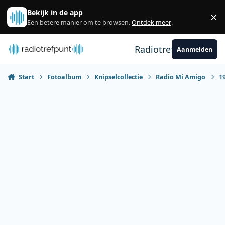
Spring naar bijdragen
Bekijk in de app
×
Sl
Een betere manier om te browsen.
Ontdek meer
.
Radiotrefpunt
Aanmelden
Start
Fotoalbum
Knipselcollectie
Radio Mi Amigo
1