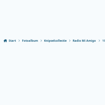
Start
Fotoalbum
Knipselcollectie
Radio Mi Amigo
1