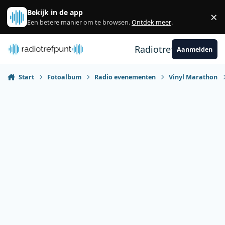
Spring naar bijdragen
Bekijk in de app
×
Sl
Een betere manier om te browsen.
Ontdek meer
.
Radiotrefpunt
Aanmelden
Start
Fotoalbum
Radio evenementen
Vinyl Marathon