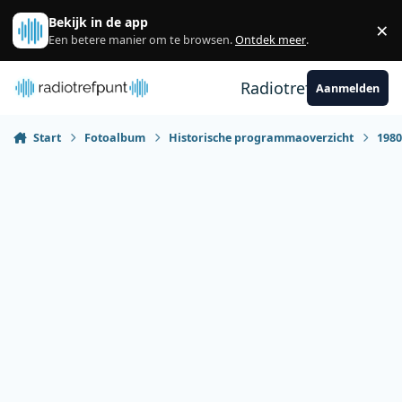
Spring naar bijdragen
Bekijk in de app
×
Sl
Een betere manier om te browsen.
Ontdek meer
.
Radiotrefpunt
Aanmelden
Start
Fotoalbum
Historische programmaoverzicht
198