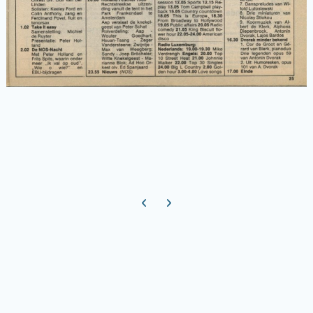
Previous carousel slide
Next carousel slide