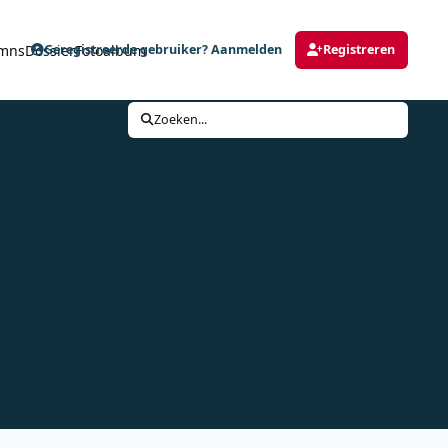
mns
Dossier
Fotoalbum
Geregistreerde gebruiker? Aanmelden
Registreren
Zoeken...