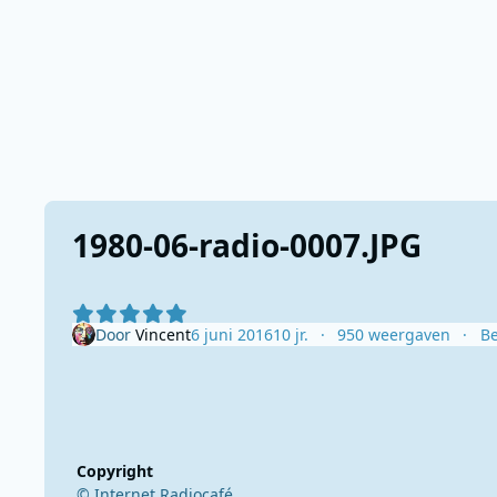
1980-06-radio-0007.JPG
Door
Vincent
6 juni 2016
10 jr.
950 weergaven
Be
Copyright
© Internet Radiocafé