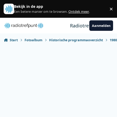
Spring naar bijdragen
Bekijk in de app
×
Sl
Een betere manier om te browsen.
Ontdek meer
.
Radiotrefpunt
Aanmelden
Start
Fotoalbum
Historische programmaoverzicht
198