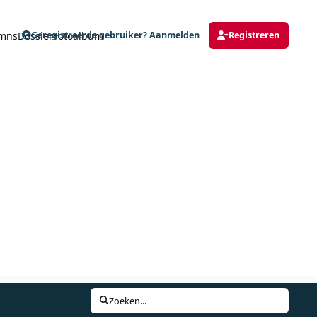
mns
Dossier
Fotoalbum
Geregistreerde gebruiker? Aanmelden
Registreren
Zoeken...