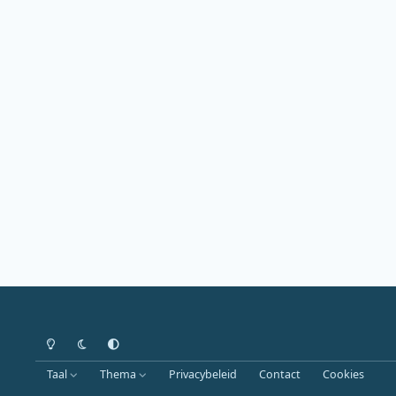
Heldere modus
Donkere modus
Systeemvoorkeur
Taal
Thema
Privacybeleid
Contact
Cookies