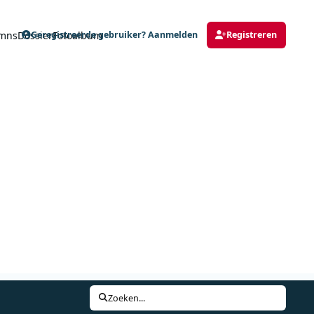
mns
Dossier
Fotoalbum
Geregistreerde gebruiker? Aanmelden
Registreren
Zoeken...