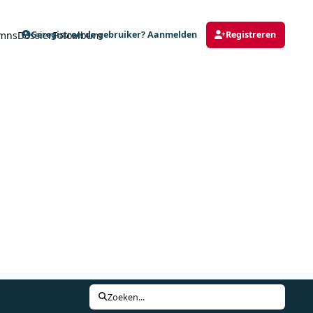
mns
Dossier
Fotoalbum
Geregistreerde gebruiker? Aanmelden
Registreren
Zoeken...