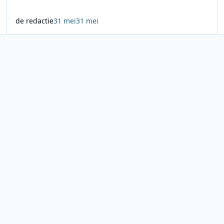
de redactie
31 mei
31 mei