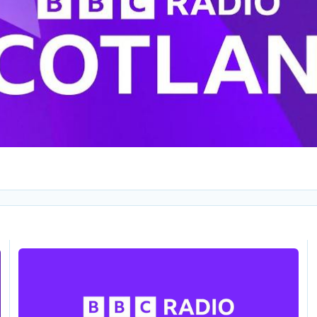
dgebouw Glasgow
Onrust bij BBC Radio Scotland na verdwijnen van meerdere pre