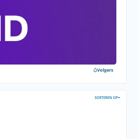
Volgers
SORTEREN OP
sentatoren