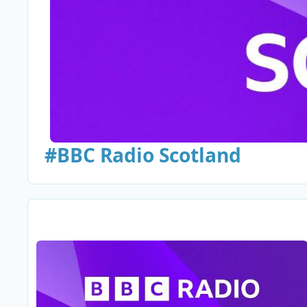
#BBC Radio Scotland
BBC Radio Scotland hervat uitzendingen na brand in hoof