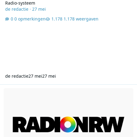
Radio‑systeem
de redactie
·
27 mei
0 opmerkingen
1.178 weergaven
de redactie
27 mei
27 mei
RTL verkoopt belang in Radio NRW aan Pressefunk NRW