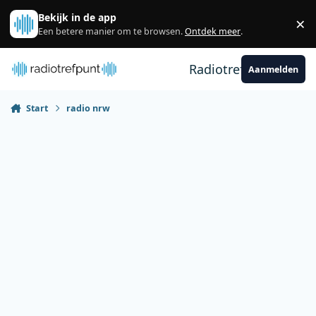
Spring naar bijdragen
Bekijk in de app
×
Sl
Een betere manier om te browsen.
Ontdek meer
.
Radiotrefpunt
Aanmelden
Start
radio nrw